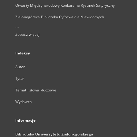
Otwarty Międzynarodowy Konkurs na Rysunek Satyryczny
Zielonogórska Biblioteka Cyfrowa dla Niewidomych
...
Zobacz więcej
Indeksy
Autor
Tytuł
Temat i słowa kluczowe
Wydawca
Informacje
Biblioteka Uniwersytetu Zielonogórskiego