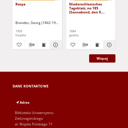
Rosya
Niederschlesisches
Ni
Tageblatt, no 185
Tag
(Sonnabend, den 9.
(S
August 1884)
Au
Brandes, Georg (1842-1927)
Sarnecka, M. - tł.
1905
1884
188
książka
gazeta
gaz
Więcej
DANE KONTAKTOWE
Adres
Biblioteka Uniwersytetu
Zielonogórskiego
al. Wojska Polskiego 71