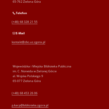
65-762 Zielona Góra
Telefon
(+48) 68 328 21 55
E-Mail
kontakt@zbc.uz.zgora.pl
Wojewódzka i Miejska Biblioteka Publiczna
im. C. Norwida w Zielonej Górze
al. Wojska Polskiego 9
65-077 Zielona Góra
(+48) 68 453 26 06
p.karp@biblioteka.zgora.pl