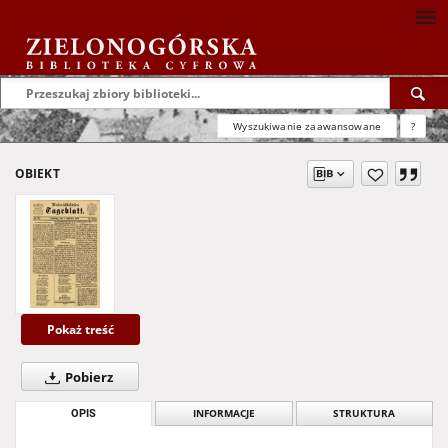
Wyszukiwanie zaawansowane
?
OBIEKT
Pokaż treść
Pobierz
OPIS
INFORMACJE
STRUKTURA