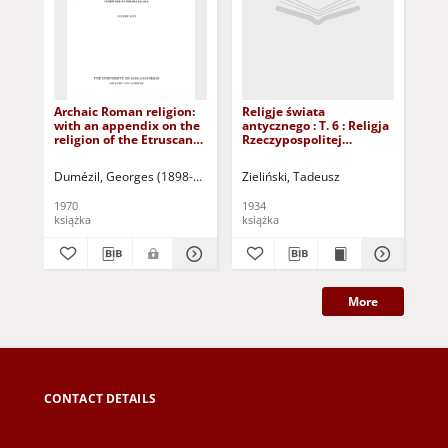
Archaic Roman religion:
Religje świata
Rel
with an appendix on the
antycznego : T. 6 : Religja
ant
religion of the Etruscans:
Rzeczypospolitej
Rze
volume two (dokument
Rzymskiej
Rz
dostępny po zalogowaniu
Dumézil, Georges (1898-1986)
Eliade, Mircea (1907-1986) - przedm.
Zieliński, Tadeusz
Zie
tylko dla osób z
dysfunkcją wzroku)
1970
1934
193
książka
książka
ksi
More
CONTACT DETAILS