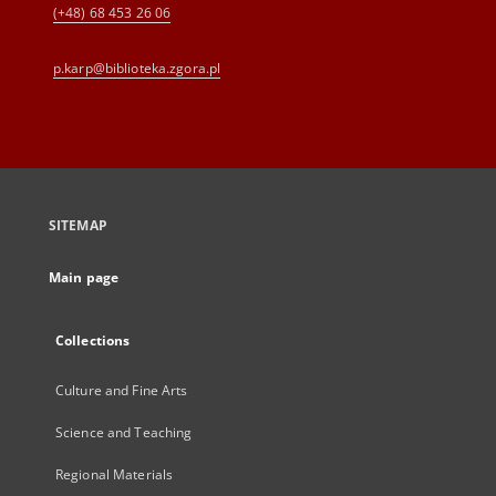
(+48) 68 453 26 06
p.karp@biblioteka.zgora.pl
SITEMAP
Main page
Collections
Culture and Fine Arts
Science and Teaching
Regional Materials