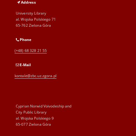
Address
University Library
al. Wojska Polskiego 71
65-762 Zielona Góra
Phone
(+48) 68 328 21 55
E-Mail
kontakt@zbc.uz.zgora.pl
Cyprian Norwid Voivodeship and
City Public Library
al. Wojska Polskiego 9
65-077 Zielona Góra