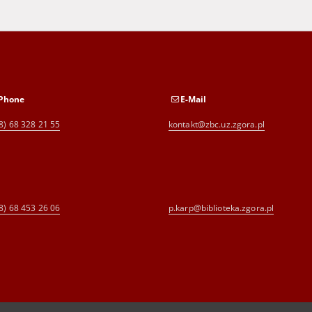
Phone
E-Mail
8) 68 328 21 55
kontakt@zbc.uz.zgora.pl
8) 68 453 26 06
p.karp@biblioteka.zgora.pl