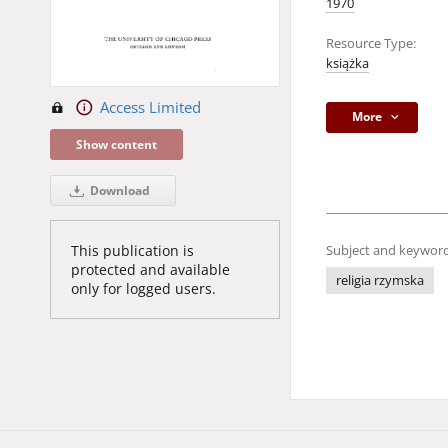
1970
Resource Type:
książka
Access Limited
More
Show content
Download
This publication is
Subject and keyword
protected and available
religia rzymska
only for logged users.