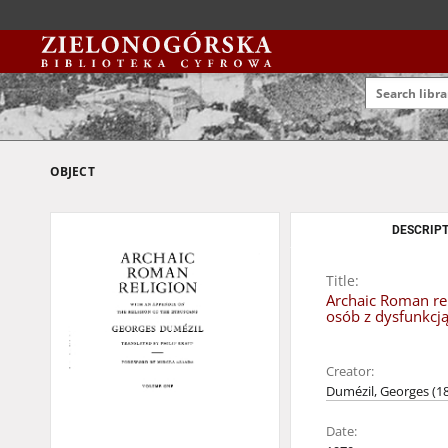
OBJECT
DESCRIPT
Title:
Archaic Roman rel
osób z dysfunkcj
Creator:
Dumézil, Georges (1
Date: