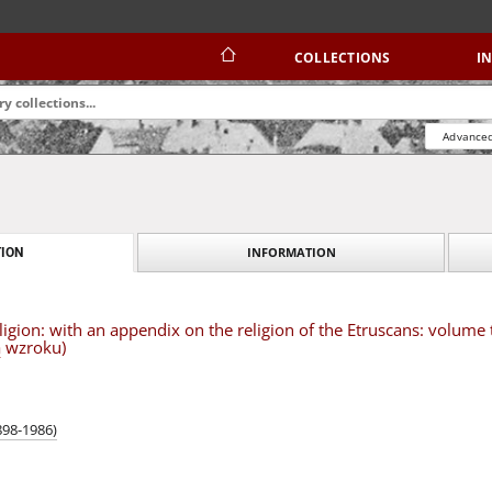
COLLECTIONS
I
Advanced
INFORMATION
ION
igion: with an appendix on the religion of the Etruscans: volum
ą wzroku)
898-1986)