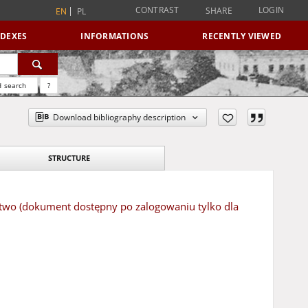
CONTRAST
LOGIN
SHARE
EN
PL
NDEXES
INFORMATIONS
RECENTLY VIEWED
 search
?
Download bibliography description
STRUCTURE
e two (dokument dostępny po zalogowaniu tylko dla