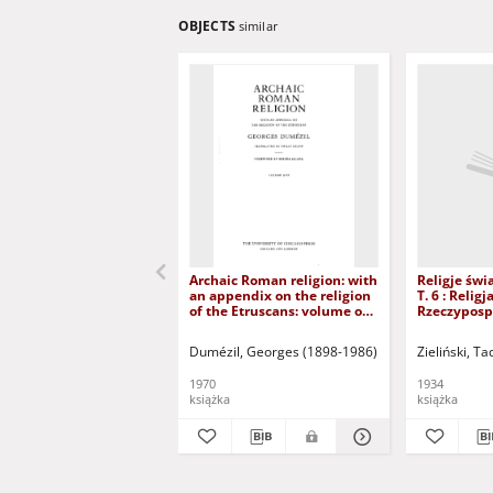
OBJECTS
similar
Archaic Roman religion: with
Religje świ
an appendix on the religion
T. 6 : Religj
of the Etruscans: volume one
Rzeczyposp
(dokument dostępny po
zalogowaniu tylko dla osób z
Dumézil, Georges (1898-1986)
Eliade, Mircea (1
Zieliński, T
dysfunkcją wzroku)
1970
1934
książka
książka