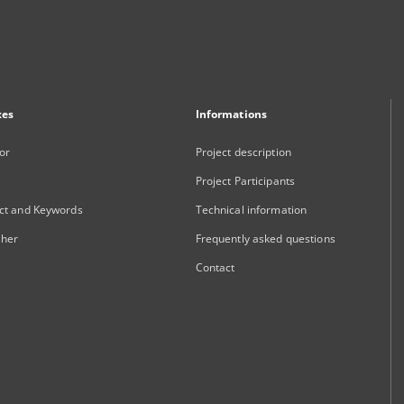
xes
Informations
or
Project description
Project Participants
ct and Keywords
Technical information
sher
Frequently asked questions
Contact