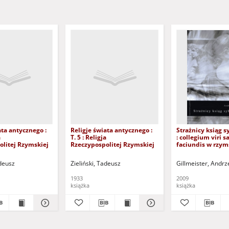
ata antycznego :
Religje świata antycznego :
Strażnicy ksiąg s
a
T. 5 : Religja
: collegium viri s
olitej Rzymskiej
Rzeczypospolitej Rzymskiej
faciundis w rzyms
publicznej
907-1986) - przedm.
adeusz
Krapp, George Philip (1872-1934) - tł.
Zieliński, Tadeusz
Gillmeister, Andrz
1933
2009
książka
książka