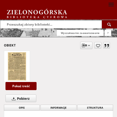
Wyszukiwanie zaawansowane
?
OBIEKT
Pokaż treść
Pobierz
OPIS
INFORMACJE
STRUKTURA