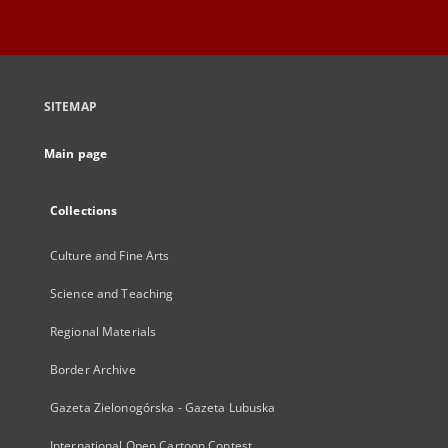
SITEMAP
Main page
Collections
Culture and Fine Arts
Science and Teaching
Regional Materials
Border Archive
Gazeta Zielonogórska - Gazeta Lubuska
International Open Cartoon Contest