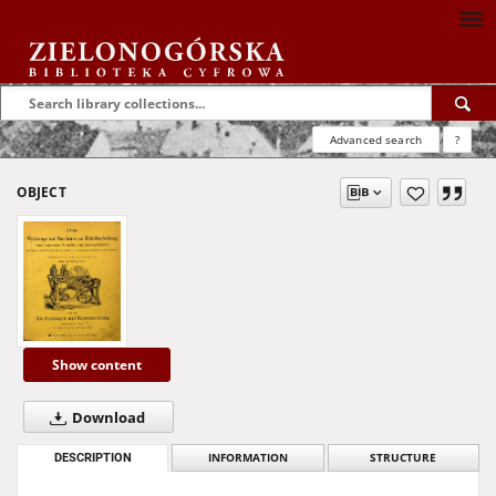
Advanced search
?
OBJECT
Show content
Download
DESCRIPTION
INFORMATION
STRUCTURE