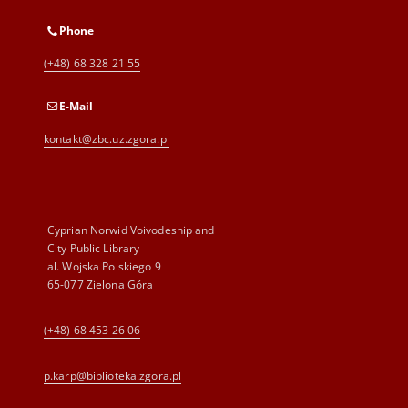
Phone
(+48) 68 328 21 55
E-Mail
kontakt@zbc.uz.zgora.pl
Cyprian Norwid Voivodeship and
City Public Library
al. Wojska Polskiego 9
65-077 Zielona Góra
(+48) 68 453 26 06
p.karp@biblioteka.zgora.pl