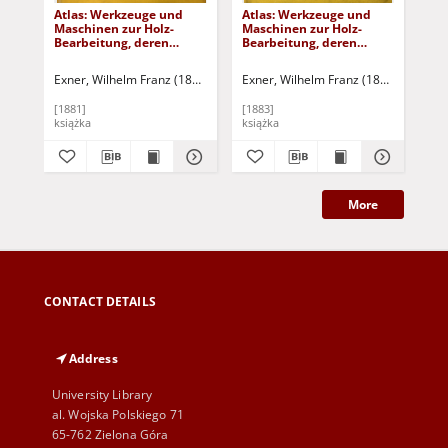
Atlas: Werkzeuge und
Atlas: Werkzeuge und
We
Maschinen zur Holz-
Maschinen zur Holz-
Mas
Bearbeitung, deren
Bearbeitung, deren
Be
Konstruction,
Konstruction,
Kon
Behandlung und
Behandlung und
Be
Exner, Wilhelm Franz (1840-1931)
Exner, Wilhelm Franz (1840-1931)
Exn
Pf
Leistungsfähigkeit
Leistungsfähigkeit
Lei
Di
[1881]
[1883]
188
Mas
książka
książka
ksi
Be
aus
als
St
Boh
hau
More
Be
ge
Ma
CONTACT DETAILS
Address
University Library
al. Wojska Polskiego 71
65-762 Zielona Góra