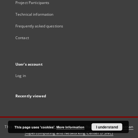
Project Participants
Technical information
Frequently asked questions
Contact
User's account
Log in
Recently viewed
This service runs on
DInGO dLibra 6.3.21
software created by
I understand
Poznan
This page uses 'cookies'.
More information
Supercomputing and Networking Center (PSNC)