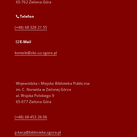
65-762 Zielona Góra
Telefon
(+48) 68 328 21 55
E-Mail
kontakt@zbc.uz.zgora.pl
Wojewódzka i Miejska Biblioteka Publiczna
im. C. Norwida w Zielonej Górze
al. Wojska Polskiego 9
65-077 Zielona Góra
(+48) 68 453 26 06
p.karp@biblioteka.zgora.pl