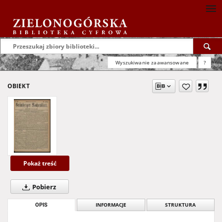
Wyszukiwanie zaawansowane
?
OBIEKT
Pokaż treść
Pobierz
OPIS
INFORMACJE
STRUKTURA