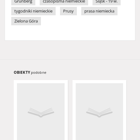
Grünberg
czasopisma niemieckie
Śląsk - 19 w.
tygodniki niemieckie
Prusy
prasa niemiecka
Zielona Góra
OBIEKTY
podobne