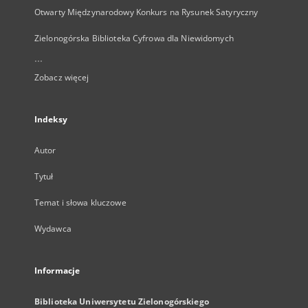
Otwarty Międzynarodowy Konkurs na Rysunek Satyryczny
Zielonogórska Biblioteka Cyfrowa dla Niewidomych
...
Zobacz więcej
Indeksy
Autor
Tytuł
Temat i słowa kluczowe
Wydawca
Informacje
Biblioteka Uniwersytetu Zielonogórskiego