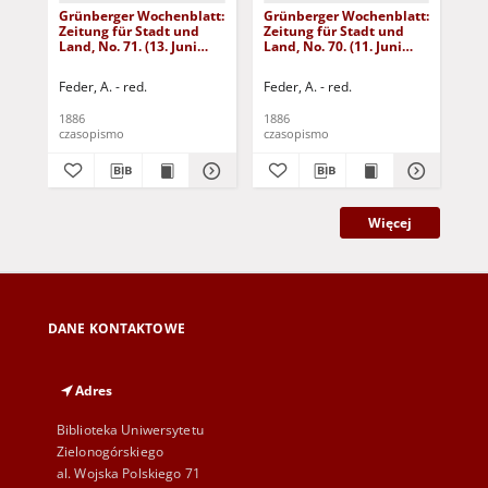
Grünberger Wochenblatt:
Grünberger Wochenblatt:
Gr
Zeitung für Stadt und
Zeitung für Stadt und
Zei
Land, No. 71. (13. Juni
Land, No. 70. (11. Juni
Lan
1886)
1886)
18
Feder, A. - red.
Feder, A. - red.
Fed
1886
1886
188
czasopismo
czasopismo
cza
Więcej
DANE KONTAKTOWE
Adres
Biblioteka Uniwersytetu
Zielonogórskiego
al. Wojska Polskiego 71