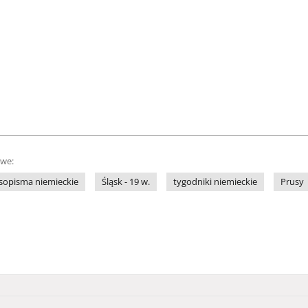
owe:
sopisma niemieckie
Śląsk - 19 w.
tygodniki niemieckie
Prusy