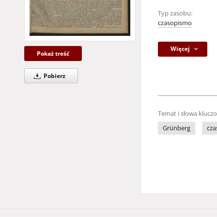
Typ zasobu:
czasopismo
Więcej
Pokaż treść
Pobierz
Temat i słowa klucz
Grünberg
cza