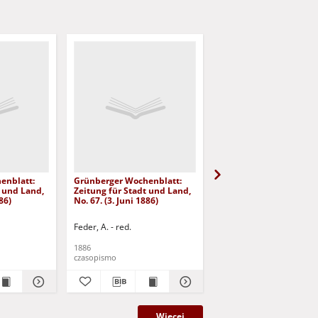
enblatt:
Grünberger Wochenblatt:
Grünberger Wochenbla
t und Land,
Zeitung für Stadt und Land,
Zeitung für Stadt und 
86)
No. 67. (3. Juni 1886)
No. 66. (2. Juni 1886)
Feder, A. - red.
Feder, A. - red.
1886
1886
czasopismo
czasopismo
Więcej