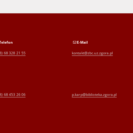
Telefon
E-Mail
8) 68 328 21 55
kontakt@zbc.uz.zgora.pl
8) 68 453 26 06
p.karp@biblioteka.zgora.pl