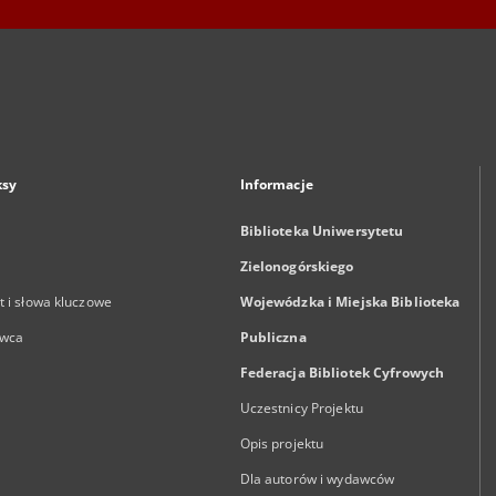
ksy
Informacje
Biblioteka Uniwersytetu
Zielonogórskiego
 i słowa kluczowe
Wojewódzka i Miejska Biblioteka
wca
Publiczna
Federacja Bibliotek Cyfrowych
Uczestnicy Projektu
Opis projektu
Dla autorów i wydawców