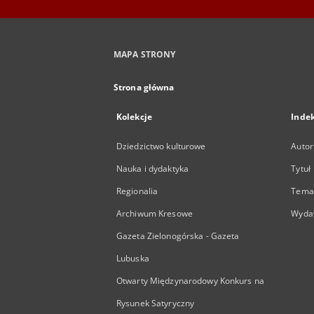
MAPA STRONY
Strona główna
Kolekcje
Inde
Dziedzictwo kulturowe
Autor
Nauka i dydaktyka
Tytuł
Regionalia
Temat
Archiwum Kresowe
Wyda
Gazeta Zielonogórska - Gazeta
Lubuska
Otwarty Międzynarodowy Konkurs na
Rysunek Satyryczny