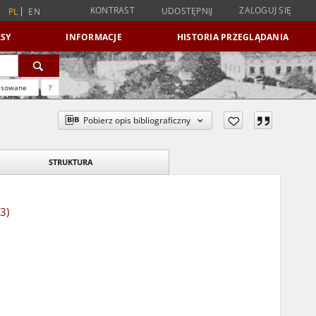
KONTRAST
ZALOGUJ SIĘ
UDOSTĘPNIJ
PL
EN
SY
INFORMACJE
HISTORIA PRZEGLĄDANIA
nsowane
?
Pobierz opis bibliograficzny
STRUKTURA
3)