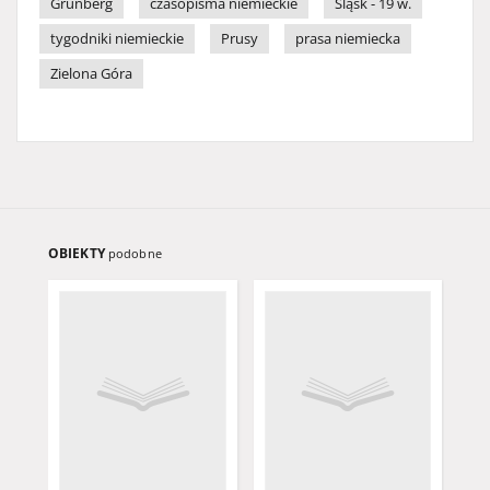
Grünberg
czasopisma niemieckie
Śląsk - 19 w.
tygodniki niemieckie
Prusy
prasa niemiecka
Zielona Góra
OBIEKTY
podobne