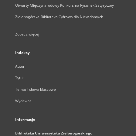
Otwarty Międzynarodowy Konkurs na Rysunek Satyryczny
Zielonogórska Biblioteka Cyfrowa dla Niewidomych
...
Zobacz więcej
Indeksy
Autor
Tytuł
Temat i słowa kluczowe
Wydawca
Informacje
Biblioteka Uniwersytetu Zielonogórskiego