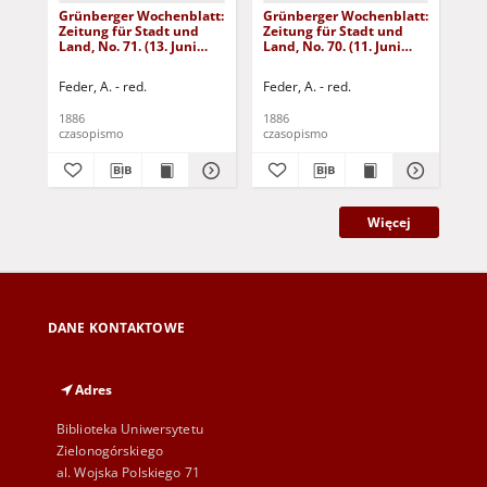
Grünberger Wochenblatt:
Grünberger Wochenblatt:
Gr
Zeitung für Stadt und
Zeitung für Stadt und
Zei
Land, No. 71. (13. Juni
Land, No. 70. (11. Juni
Lan
1886)
1886)
18
Feder, A. - red.
Feder, A. - red.
Fed
1886
1886
188
czasopismo
czasopismo
cza
Więcej
DANE KONTAKTOWE
Adres
Biblioteka Uniwersytetu
Zielonogórskiego
al. Wojska Polskiego 71