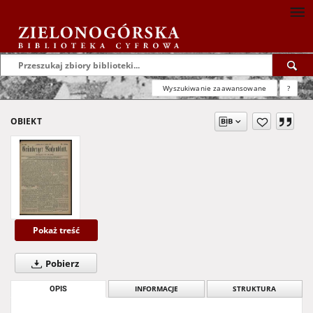
Wyszukiwanie zaawansowane
?
OBIEKT
Pokaż treść
Pobierz
OPIS
INFORMACJE
STRUKTURA