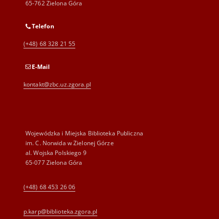
65-762 Zielona Góra
Telefon
(+48) 68 328 21 55
E-Mail
kontakt@zbc.uz.zgora.pl
Wojewódzka i Miejska Biblioteka Publiczna
im. C. Norwida w Zielonej Górze
al. Wojska Polskiego 9
65-077 Zielona Góra
(+48) 68 453 26 06
p.karp@biblioteka.zgora.pl