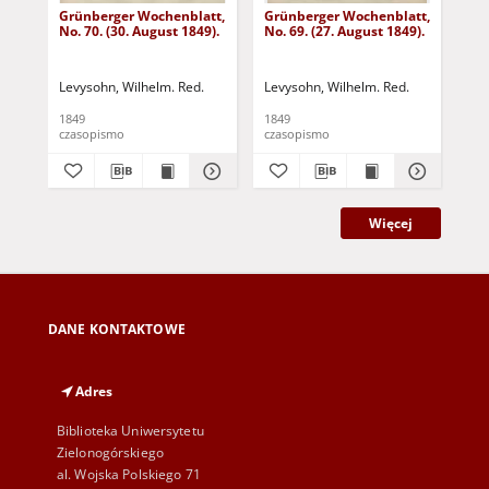
Grünberger Wochenblatt,
Grünberger Wochenblatt,
Gr
No. 70. (30. August 1849).
No. 69. (27. August 1849).
No.
Levysohn, Wilhelm. Red.
Levysohn, Wilhelm. Red.
Lev
1849
1849
184
czasopismo
czasopismo
cza
Więcej
DANE KONTAKTOWE
Adres
Biblioteka Uniwersytetu
Zielonogórskiego
al. Wojska Polskiego 71