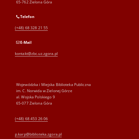
65-762 Zielona Góra
Telefon
(+48) 68 328 21 55
E-Mail
kontakt@zbc.uz.zgora.pl
Wojewódzka i Miejska Biblioteka Publiczna
im. C. Norwida w Zielonej Górze
al. Wojska Polskiego 9
65-077 Zielona Góra
(+48) 68 453 26 06
p.karp@biblioteka.zgora.pl