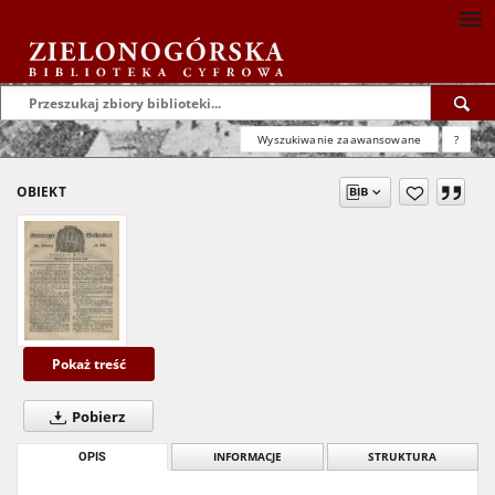
Wyszukiwanie zaawansowane
?
OBIEKT
Pokaż treść
Pobierz
OPIS
INFORMACJE
STRUKTURA