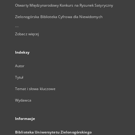
Otwarty Międzynarodowy Konkurs na Rysunek Satyryczny
Zielonogórska Biblioteka Cyfrowa dla Niewidomych
...
Zobacz więcej
Indeksy
Autor
Tytuł
Temat i słowa kluczowe
Wydawca
Informacje
Biblioteka Uniwersytetu Zielonogórskiego