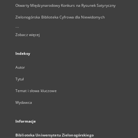
Otwarty Międzynarodowy Konkurs na Rysunek Satyryczny
Zielonogórska Biblioteka Cyfrowa dla Niewidomych
...
Zobacz więcej
Indeksy
Autor
Tytuł
Temat i słowa kluczowe
Wydawca
Informacje
Biblioteka Uniwersytetu Zielonogórskiego