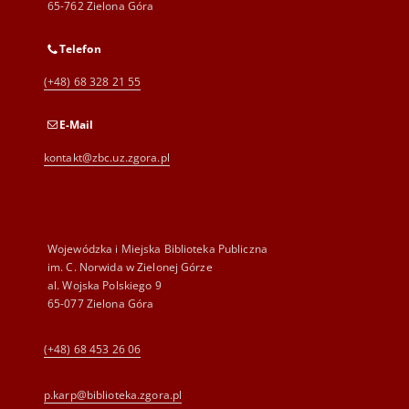
65-762 Zielona Góra
Telefon
(+48) 68 328 21 55
E-Mail
kontakt@zbc.uz.zgora.pl
Wojewódzka i Miejska Biblioteka Publiczna
im. C. Norwida w Zielonej Górze
al. Wojska Polskiego 9
65-077 Zielona Góra
(+48) 68 453 26 06
p.karp@biblioteka.zgora.pl