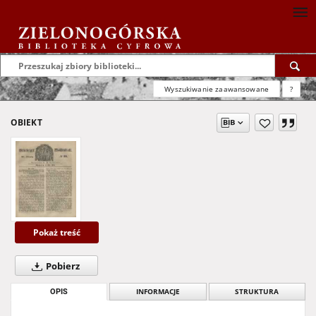
Wyszukiwanie zaawansowane
?
OBIEKT
Pokaż treść
Pobierz
OPIS
INFORMACJE
STRUKTURA