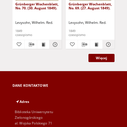
Grünberger Wochenblatt,
Grünberger Wochenblatt,
Gr
No. 70. (30. August 1849).
No. 69. (27. August 1849).
No.
Levysohn, Wilhelm. Red.
Levysohn, Wilhelm. Red.
Lev
1849
1849
184
czasopismo
czasopismo
cza
Więcej
DANE KONTAKTOWE
Adres
Biblioteka Uniwersytetu
Zielonogórskiego
al. Wojska Polskiego 71