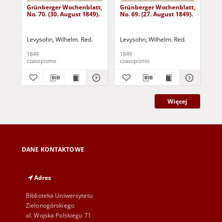
Grünberger Wochenblatt,
Grünberger Wochenblatt,
Gr
No. 70. (30. August 1849).
No. 69. (27. August 1849).
No.
Levysohn, Wilhelm. Red.
Levysohn, Wilhelm. Red.
Lev
1849
1849
184
czasopismo
czasopismo
cza
Więcej
DANE KONTAKTOWE
Adres
Biblioteka Uniwersytetu
Zielonogórskiego
al. Wojska Polskiego 71