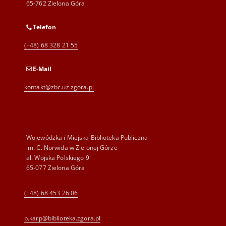
65-762 Zielona Góra
Telefon
(+48) 68 328 21 55
E-Mail
kontakt@zbc.uz.zgora.pl
Wojewódzka i Miejska Biblioteka Publiczna
im. C. Norwida w Zielonej Górze
al. Wojska Polskiego 9
65-077 Zielona Góra
(+48) 68 453 26 06
p.karp@biblioteka.zgora.pl