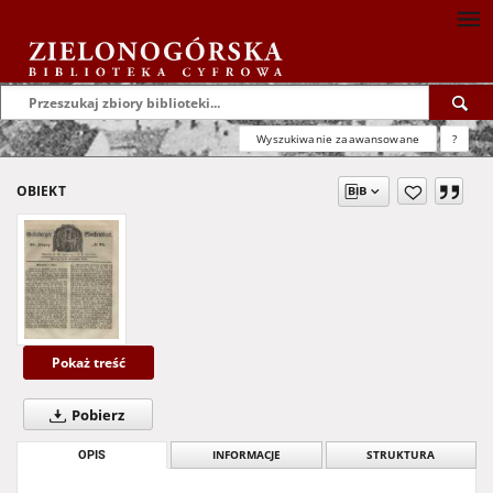
Wyszukiwanie zaawansowane
?
OBIEKT
Pokaż treść
Pobierz
OPIS
INFORMACJE
STRUKTURA