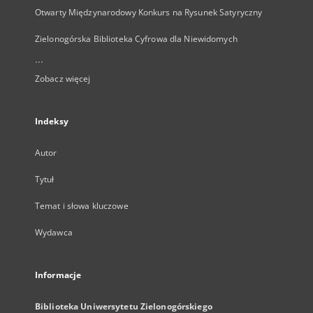
Otwarty Międzynarodowy Konkurs na Rysunek Satyryczny
Zielonogórska Biblioteka Cyfrowa dla Niewidomych
...
Zobacz więcej
Indeksy
Autor
Tytuł
Temat i słowa kluczowe
Wydawca
Informacje
Biblioteka Uniwersytetu Zielonogórskiego