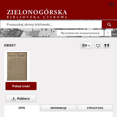
Wyszukiwanie zaawansowane
?
OBIEKT
Pokaż treść
Pobierz
OPIS
INFORMACJE
STRUKTURA