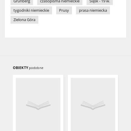
Grünberg
czasopisma niemieckie
Śląsk - 19 w.
tygodniki niemieckie
Prusy
prasa niemiecka
Zielona Góra
OBIEKTY
podobne