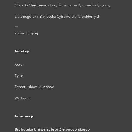
Otwarty Międzynarodowy Konkurs na Rysunek Satyryczny
Zielonogórska Biblioteka Cyfrowa dla Niewidomych
...
Zobacz więcej
Indeksy
Autor
Tytuł
Temat i słowa kluczowe
Wydawca
Informacje
Biblioteka Uniwersytetu Zielonogórskiego