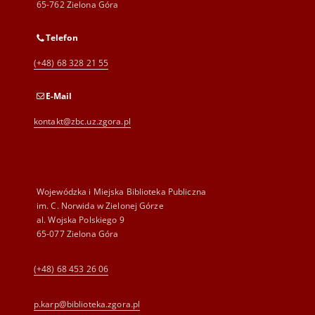
65-762 Zielona Góra
Telefon
(+48) 68 328 21 55
E-Mail
kontakt@zbc.uz.zgora.pl
Wojewódzka i Miejska Biblioteka Publiczna
im. C. Norwida w Zielonej Górze
al. Wojska Polskiego 9
65-077 Zielona Góra
(+48) 68 453 26 06
p.karp@biblioteka.zgora.pl