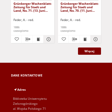
Grünberger Wochenblatt:
Grünberger Wochenblatt:
Gr
Zeitung für Stadt und
Zeitung für Stadt und
Zei
Land, No. 71. (13. Juni
Land, No. 70. (11. Juni
Lan
1886)
1886)
18
Feder, A. - red.
Feder, A. - red.
Fed
1886
1886
188
czasopismo
czasopismo
cza
Więcej
DANE KONTAKTOWE
Adres
Biblioteka Uniwersytetu
Zielonogórskiego
al. Wojska Polskiego 71