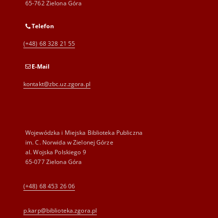
65-762 Zielona Góra
Telefon
(+48) 68 328 21 55
E-Mail
kontakt@zbc.uz.zgora.pl
Wojewódzka i Miejska Biblioteka Publiczna
im. C. Norwida w Zielonej Górze
al. Wojska Polskiego 9
65-077 Zielona Góra
(+48) 68 453 26 06
p.karp@biblioteka.zgora.pl