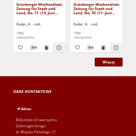
Grünberger Wochenblatt:
Grünberger Wochenblatt:
Gr
Zeitung für Stadt und
Zeitung für Stadt und
Zei
Land, No. 71. (13. Juni
Land, No. 70. (11. Juni
Lan
1886)
1886)
18
Feder, A. - red.
Feder, A. - red.
Fed
1886
1886
188
czasopismo
czasopismo
cza
Więcej
DANE KONTAKTOWE
Adres
Biblioteka Uniwersytetu
Zielonogórskiego
al. Wojska Polskiego 71