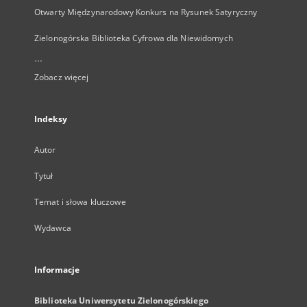
Otwarty Międzynarodowy Konkurs na Rysunek Satyryczny
Zielonogórska Biblioteka Cyfrowa dla Niewidomych
...
Zobacz więcej
Indeksy
Autor
Tytuł
Temat i słowa kluczowe
Wydawca
Informacje
Biblioteka Uniwersytetu Zielonogórskiego