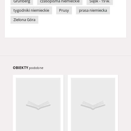
Grünberg
czasopisma niemieckie
Śląsk - 19 w.
tygodniki niemieckie
Prusy
prasa niemiecka
Zielona Góra
OBIEKTY
podobne