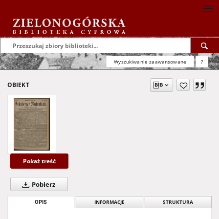
Wyszukiwanie zaawansowane
?
OBIEKT
Pokaż treść
Pobierz
OPIS
INFORMACJE
STRUKTURA