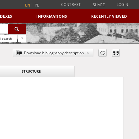
CONTRAST
LOGIN
SHARE
EN
PL
NDEXES
INFORMATIONS
RECENTLY VIEWED
 search
?
Download bibliography description
STRUCTURE