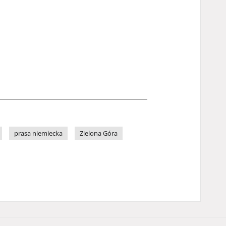
prasa niemiecka
Zielona Góra