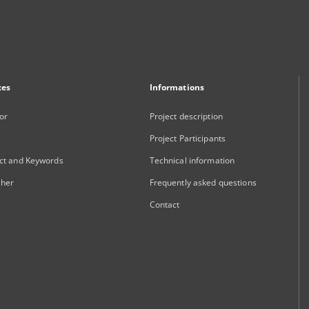
xes
Informations
or
Project description
Project Participants
ct and Keywords
Technical information
sher
Frequently asked questions
Contact