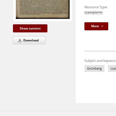
Resource Type:
czasopismo
More
Show content
Download
Subject and keyword
Grünberg
cza