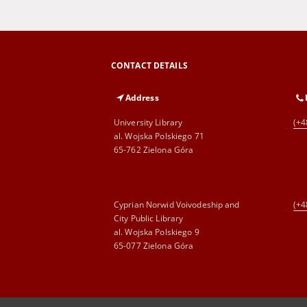
CONTACT DETAILS
Address
University Library
(+4
al. Wojska Polskiego 71
65-762 Zielona Góra
Cyprian Norwid Voivodeship and
(+4
City Public Library
al. Wojska Polskiego 9
65-077 Zielona Góra