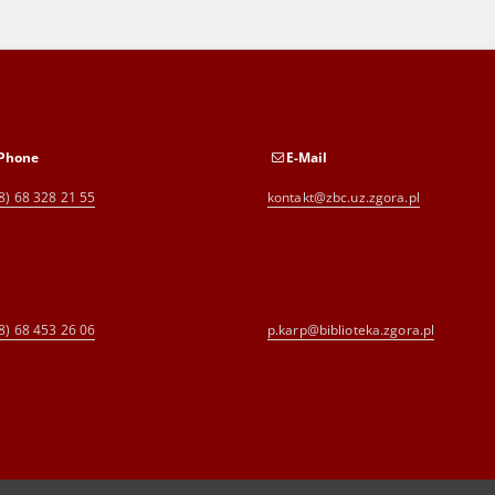
Phone
E-Mail
8) 68 328 21 55
kontakt@zbc.uz.zgora.pl
8) 68 453 26 06
p.karp@biblioteka.zgora.pl