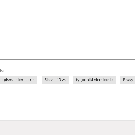
s:
sopisma niemieckie
Śląsk - 19 w.
tygodniki niemieckie
Prusy