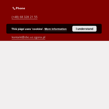
Phone
(+48) 68 328 21 55
E-Mail
I understand
This page uses 'cookies'.
More information
kontakt@zbc.uz.zgora.pl
Cyprian Norwid Voivodeship and
City Public Library
al. Wojska Polskiego 9
65-077 Zielona Góra
(+48) 68 453 26 06
p.karp@biblioteka.zgora.pl