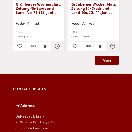
Grünberger Wochenblatt:
Grünberger Wochenblatt:
Gr
Zeitung für Stadt und
Zeitung für Stadt und
Zei
Land, No. 71. (13. Juni
Land, No. 70. (11. Juni
Lan
1886)
1886)
18
Feder, A. - red.
Feder, A. - red.
Fed
1886
1886
188
czasopismo
czasopismo
cza
More
CONTACT DETAILS
Address
University Library
al. Wojska Polskiego 71
65-762 Zielona Góra