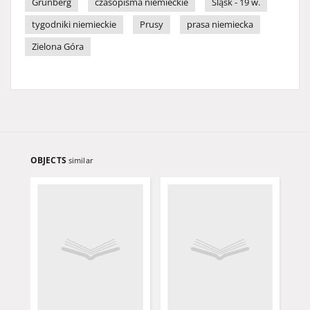
Grünberg
czasopisma niemieckie
Śląsk - 19 w.
tygodniki niemieckie
Prusy
prasa niemiecka
Zielona Góra
OBJECTS
similar