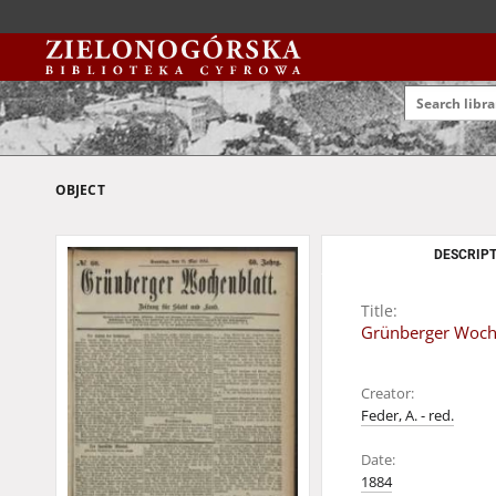
OBJECT
DESCRIPT
Title:
Grünberger Wochen
Creator:
Feder, A. - red.
Date:
1884