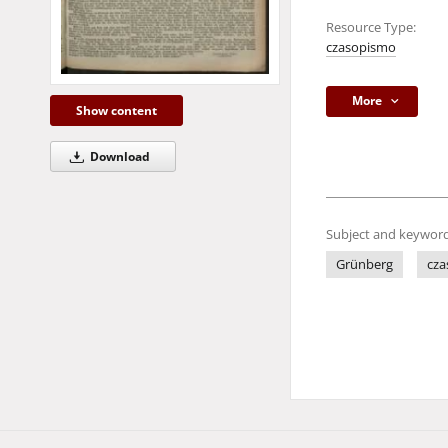
Resource Type:
czasopismo
More
Show content
Download
Subject and keyword
Grünberg
cza