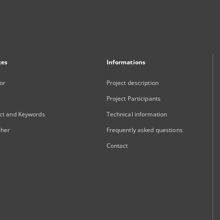
xes
Informations
or
Project description
Project Participants
ct and Keywords
Technical information
sher
Frequently asked questions
Contact