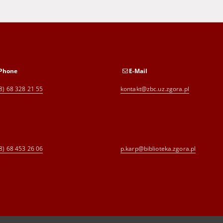
Phone
E-Mail
8) 68 328 21 55
kontakt@zbc.uz.zgora.pl
8) 68 453 26 06
p.karp@biblioteka.zgora.pl