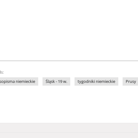
s:
sopisma niemieckie
Śląsk - 19 w.
tygodniki niemieckie
Prusy