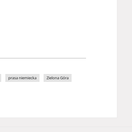
prasa niemiecka
Zielona Góra