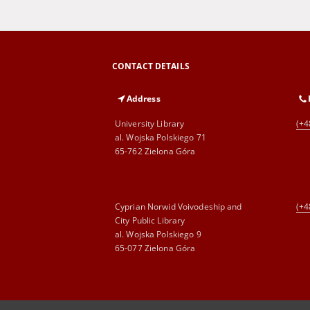
CONTACT DETAILS
Address
University Library
(+4
al. Wojska Polskiego 71
65-762 Zielona Góra
Cyprian Norwid Voivodeship and
(+4
City Public Library
al. Wojska Polskiego 9
65-077 Zielona Góra