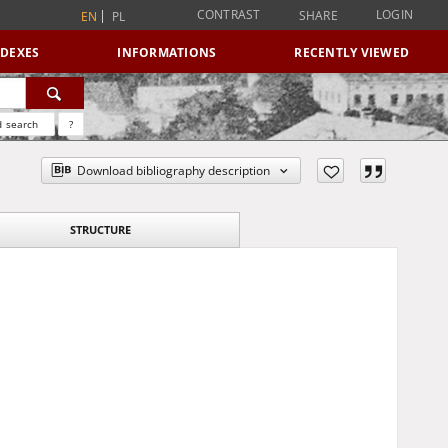
CONTRAST
LOGIN
SHARE
EN
PL
NDEXES
INFORMATIONS
RECENTLY VIEWED
 search
?
Download bibliography description
STRUCTURE