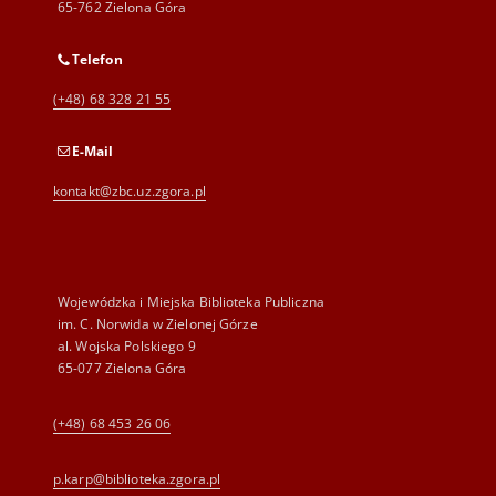
65-762 Zielona Góra
Telefon
(+48) 68 328 21 55
E-Mail
kontakt@zbc.uz.zgora.pl
Wojewódzka i Miejska Biblioteka Publiczna
im. C. Norwida w Zielonej Górze
al. Wojska Polskiego 9
65-077 Zielona Góra
(+48) 68 453 26 06
p.karp@biblioteka.zgora.pl