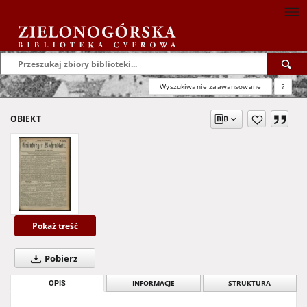
Wyszukiwanie zaawansowane
?
OBIEKT
Pokaż treść
Pobierz
OPIS
INFORMACJE
STRUKTURA