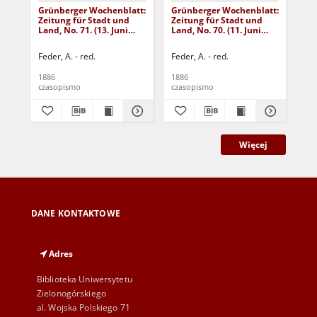
Grünberger Wochenblatt:
Grünberger Wochenblatt:
Gr
Zeitung für Stadt und
Zeitung für Stadt und
Zei
Land, No. 71. (13. Juni
Land, No. 70. (11. Juni
Lan
1886)
1886)
18
Feder, A. - red.
Feder, A. - red.
Fed
1886
1886
188
czasopismo
czasopismo
cza
Więcej
DANE KONTAKTOWE
Adres
Biblioteka Uniwersytetu
Zielonogórskiego
al. Wojska Polskiego 71