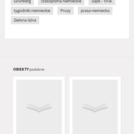
Grünberg
czasopisma niemieckie
Śląsk - 19 w.
tygodniki niemieckie
Prusy
prasa niemiecka
Zielona Góra
OBIEKTY
podobne