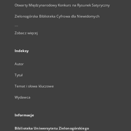
Otwarty Międzynarodowy Konkurs na Rysunek Satyryczny
Zielonogórska Biblioteka Cyfrowa dla Niewidomych
...
Zobacz więcej
Indeksy
Autor
Tytuł
Temat i słowa kluczowe
Wydawca
Informacje
Biblioteka Uniwersytetu Zielonogórskiego