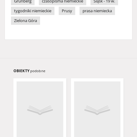
Grünberg
czasopisma niemieckie
Śląsk - 19 w.
tygodniki niemieckie
Prusy
prasa niemiecka
Zielona Góra
OBIEKTY
podobne