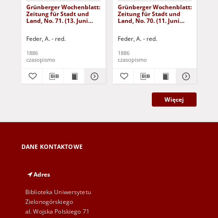
Grünberger Wochenblatt:
Grünberger Wochenblatt:
Gr
Zeitung für Stadt und
Zeitung für Stadt und
Zei
Land, No. 71. (13. Juni
Land, No. 70. (11. Juni
Lan
1886)
1886)
18
Feder, A. - red.
Feder, A. - red.
Fed
1886
1886
188
czasopismo
czasopismo
cza
Więcej
DANE KONTAKTOWE
Adres
Biblioteka Uniwersytetu
Zielonogórskiego
al. Wojska Polskiego 71