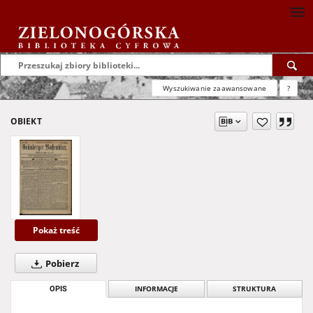
Wyszukiwanie zaawansowane
?
OBIEKT
Pokaż treść
Pobierz
OPIS
INFORMACJE
STRUKTURA