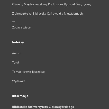
Otwarty Międzynarodowy Konkurs na Rysunek Satyryczny
Zielonogórska Biblioteka Cyfrowa dla Niewidomych
...
Zobacz więcej
Indeksy
Autor
Tytuł
Temat i słowa kluczowe
Wydawca
Informacje
Biblioteka Uniwersytetu Zielonogórskiego