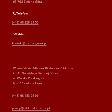
65-762 Zielona Góra
Telefon
(+48) 68 328 21 55
E-Mail
kontakt@zbc.uz.zgora.pl
Wojewódzka i Miejska Biblioteka Publiczna
im. C. Norwida w Zielonej Górze
al. Wojska Polskiego 9
65-077 Zielona Góra
(+48) 68 453 26 06
p.karp@biblioteka.zgora.pl