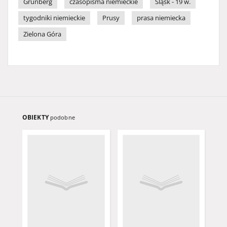
Grünberg
czasopisma niemieckie
Śląsk - 19 w.
tygodniki niemieckie
Prusy
prasa niemiecka
Zielona Góra
OBIEKTY
podobne