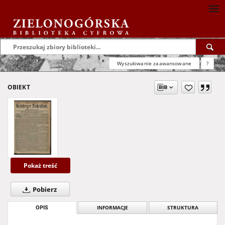
Wyszukiwanie zaawansowane
?
OBIEKT
Pokaż treść
Pobierz
OPIS
INFORMACJE
STRUKTURA