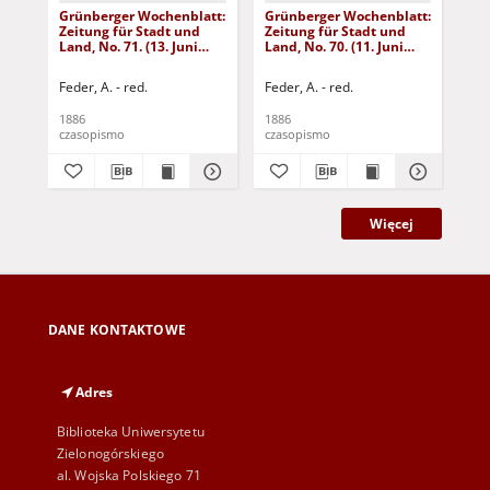
Grünberger Wochenblatt:
Grünberger Wochenblatt:
Gr
Zeitung für Stadt und
Zeitung für Stadt und
Zei
Land, No. 71. (13. Juni
Land, No. 70. (11. Juni
Lan
1886)
1886)
18
Feder, A. - red.
Feder, A. - red.
Fed
1886
1886
188
czasopismo
czasopismo
cza
Więcej
DANE KONTAKTOWE
Adres
Biblioteka Uniwersytetu
Zielonogórskiego
al. Wojska Polskiego 71