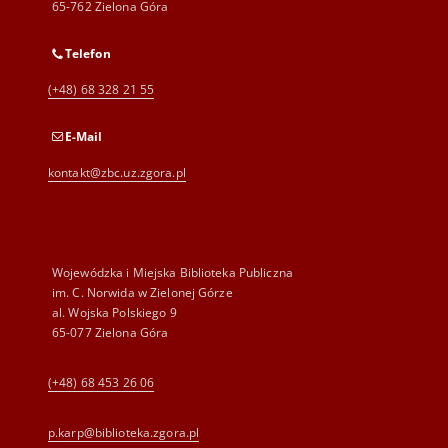
65-762 Zielona Góra
Telefon
(+48) 68 328 21 55
E-Mail
kontakt@zbc.uz.zgora.pl
Wojewódzka i Miejska Biblioteka Publiczna
im. C. Norwida w Zielonej Górze
al. Wojska Polskiego 9
65-077 Zielona Góra
(+48) 68 453 26 06
p.karp@biblioteka.zgora.pl