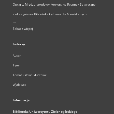
Otwarty Międzynarodowy Konkurs na Rysunek Satyryczny
Zielonogórska Biblioteka Cyfrowa dla Niewidomych
...
Zobacz więcej
Indeksy
Autor
Tytuł
Temat i słowa kluczowe
Wydawca
Informacje
Biblioteka Uniwersytetu Zielonogórskiego