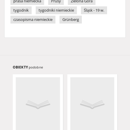
prasa niemiecka
Prusy
Zielona Góra
tygodnik
tygodniki niemieckie
Śląsk - 19 w.
czasopisma niemieckie
Grünberg
OBIEKTY
podobne