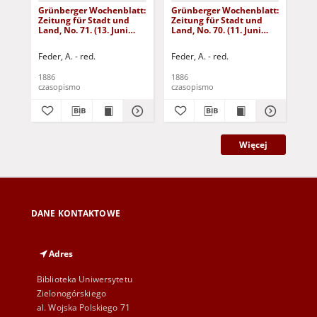
Grünberger Wochenblatt:
Grünberger Wochenblatt:
Gr
Zeitung für Stadt und
Zeitung für Stadt und
Zei
Land, No. 71. (13. Juni
Land, No. 70. (11. Juni
Lan
1886)
1886)
18
Feder, A. - red.
Feder, A. - red.
Fed
1886
1886
188
czasopismo
czasopismo
cza
Więcej
DANE KONTAKTOWE
Adres
Biblioteka Uniwersytetu
Zielonogórskiego
al. Wojska Polskiego 71