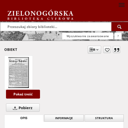
Wyszukiwanie zaawansowane
?
OBIEKT
Pokaż treść
Pobierz
OPIS
INFORMACJE
STRUKTURA