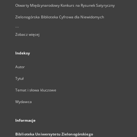
Otwarty Międzynarodowy Konkurs na Rysunek Satyryczny
Zielonogórska Biblioteka Cyfrowa dla Niewidomych
...
Zobacz więcej
Indeksy
Autor
Tytuł
Temat i słowa kluczowe
Wydawca
Informacje
Biblioteka Uniwersytetu Zielonogórskiego