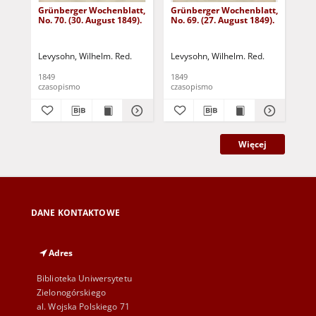
Grünberger Wochenblatt,
Grünberger Wochenblatt,
Gr
No. 70. (30. August 1849).
No. 69. (27. August 1849).
No.
Levysohn, Wilhelm. Red.
Levysohn, Wilhelm. Red.
Lev
1849
1849
184
czasopismo
czasopismo
cza
Więcej
DANE KONTAKTOWE
Adres
Biblioteka Uniwersytetu
Zielonogórskiego
al. Wojska Polskiego 71