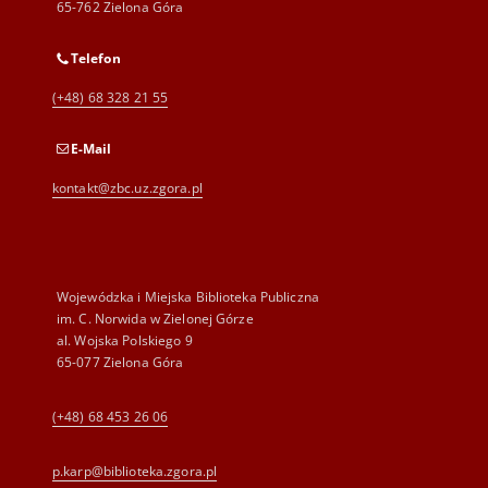
65-762 Zielona Góra
Telefon
(+48) 68 328 21 55
E-Mail
kontakt@zbc.uz.zgora.pl
Wojewódzka i Miejska Biblioteka Publiczna
im. C. Norwida w Zielonej Górze
al. Wojska Polskiego 9
65-077 Zielona Góra
(+48) 68 453 26 06
p.karp@biblioteka.zgora.pl