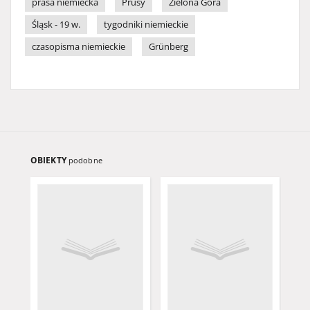
prasa niemiecka
Prusy
Zielona Góra
Śląsk - 19 w.
tygodniki niemieckie
czasopisma niemieckie
Grünberg
OBIEKTY
podobne