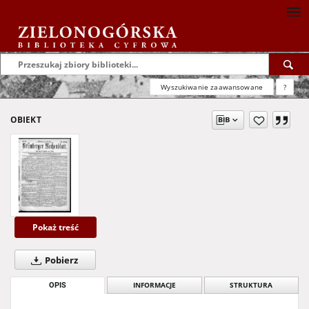
Wyszukiwanie zaawansowane
?
OBIEKT
Pokaż treść
Pobierz
OPIS
INFORMACJE
STRUKTURA