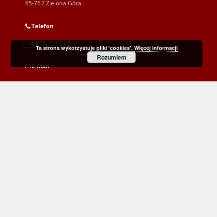
65-762 Zielona Góra
Telefon
(+48) 68 328 21 55
Ta strona wykorzystuje pliki 'cookies'.
Więcej informacji
Rozumiem
E-Mail
kontakt@zbc.uz.zgora.pl
Wojewódzka i Miejska Biblioteka Publiczna
im. C. Norwida w Zielonej Górze
al. Wojska Polskiego 9
65-077 Zielona Góra
(+48) 68 453 26 06
p.karp@biblioteka.zgora.pl