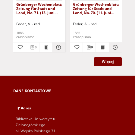
Grünberger Wochenblatt:
Grünberger Wochenblatt:
Gr
Zeitung für Stadt und
Zeitung für Stadt und
Zei
Land, No. 71. (13. Juni
Land, No. 70. (11. Juni
Lan
1886)
1886)
18
Feder, A. - red.
Feder, A. - red.
Fed
1886
1886
188
czasopismo
czasopismo
cza
Więcej
DANE KONTAKTOWE
Adres
Biblioteka Uniwersytetu
Zielonogórskiego
al. Wojska Polskiego 71