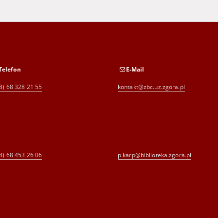
Telefon
E-Mail
8) 68 328 21 55
kontakt@zbc.uz.zgora.pl
8) 68 453 26 06
p.karp@biblioteka.zgora.pl