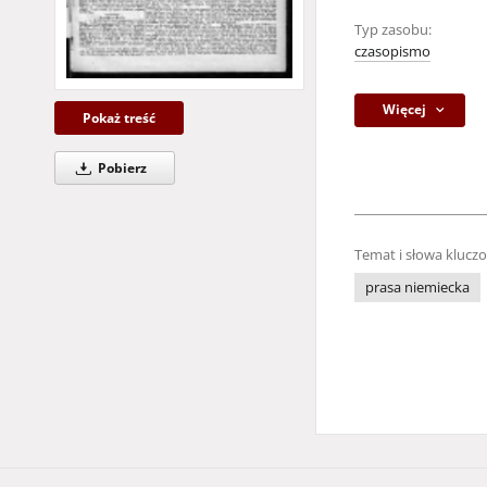
Typ zasobu:
czasopismo
Więcej
Pokaż treść
Pobierz
Temat i słowa klucz
prasa niemiecka