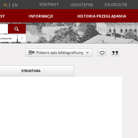
KONTRAST
ZALOGUJ SIĘ
UDOSTĘPNIJ
PL
EN
SY
INFORMACJE
HISTORIA PRZEGLĄDANIA
nsowane
?
Pobierz opis bibliograficzny
STRUKTURA