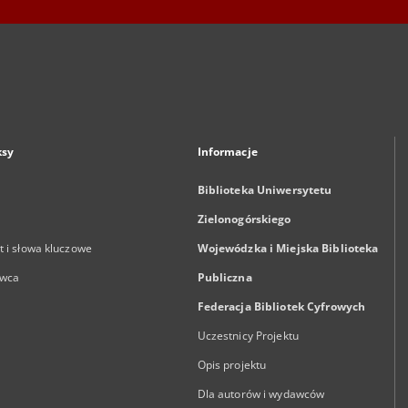
ksy
Informacje
Biblioteka Uniwersytetu
Zielonogórskiego
 i słowa kluczowe
Wojewódzka i Miejska Biblioteka
wca
Publiczna
Federacja Bibliotek Cyfrowych
Uczestnicy Projektu
Opis projektu
Dla autorów i wydawców