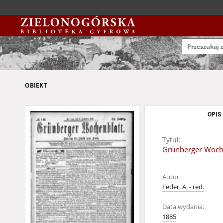
OBIEKT
OPIS
Tytuł:
Grünberger Wochen
Autor:
Feder, A. - red.
Data wydania:
1885