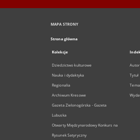
MAPA STRONY
Strona główna
Kolekcje
Inde
Dziedzictwo kulturowe
Autor
Nauka i dydaktyka
Tytuł
Regionalia
Temat
Archiwum Kresowe
Wyda
Gazeta Zielonogórska - Gazeta
Lubuska
Otwarty Międzynarodowy Konkurs na
Rysunek Satyryczny