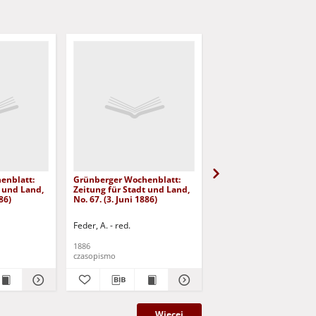
enblatt:
Grünberger Wochenblatt:
Grünberger Wochenbla
t und Land,
Zeitung für Stadt und Land,
Zeitung für Stadt und 
86)
No. 67. (3. Juni 1886)
No. 66. (2. Juni 1886)
Feder, A. - red.
Feder, A. - red.
1886
1886
czasopismo
czasopismo
Więcej