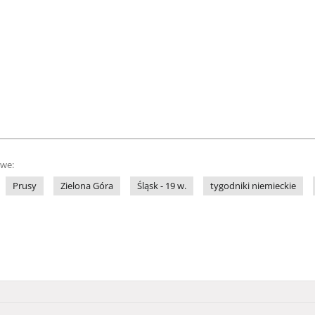
owe:
Prusy
Zielona Góra
Śląsk - 19 w.
tygodniki niemieckie