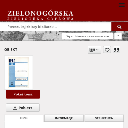
Wyszukiwanie zaawansowane
?
OBIEKT
Pokaż treść
Pobierz
OPIS
INFORMACJE
STRUKTURA