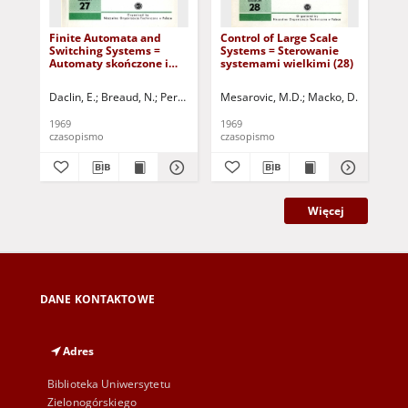
Finite Automata and
Control of Large Scale
Pe
Switching Systems =
Systems = Sterowanie
and
Automaty skończone i
systemami wielkimi (28)
Dia
układy przełączające (27)
ni
Daclin, E.
Breaud, N.
Perrin, J.P.
Denouette, M.
Mesarovic, M.D.
Zander, H.J.
Macko, D.
Yakubytis,
Takahara
Pra
1969
1969
196
czasopismo
czasopismo
cza
Więcej
DANE KONTAKTOWE
Adres
Biblioteka Uniwersytetu
Zielonogórskiego