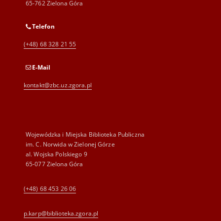
65-762 Zielona Góra
Telefon
(+48) 68 328 21 55
E-Mail
kontakt@zbc.uz.zgora.pl
Wojewódzka i Miejska Biblioteka Publiczna
im. C. Norwida w Zielonej Górze
al. Wojska Polskiego 9
65-077 Zielona Góra
(+48) 68 453 26 06
p.karp@biblioteka.zgora.pl