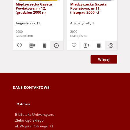
Międzyrzecka Gazeta
Międzyrzecka Gazeta
Mi
Powiatowa, nr 12,
Powiatowa, nr 11,
Pow
(grudzień 2000 r.)
(listopad 2000 r.)
(pa
Augustyniak, H.
Augustyniak, H.
Aug
2000
2000
200
czasopismo
czasopismo
cza
Więcej
DANE KONTAKTOWE
Adres
Biblioteka Uniwersytetu
Zielonogórskiego
al. Wojska Polskiego 71