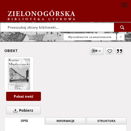
Wyszukiwanie zaawansowane
?
OBIEKT
Pokaż treść
Pobierz
OPIS
INFORMACJE
STRUKTURA