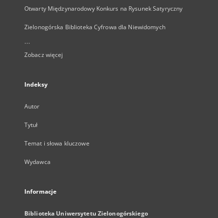
Otwarty Międzynarodowy Konkurs na Rysunek Satyryczny
Zielonogórska Biblioteka Cyfrowa dla Niewidomych
...
Zobacz więcej
Indeksy
Autor
Tytuł
Temat i słowa kluczowe
Wydawca
Informacje
Biblioteka Uniwersytetu Zielonogórskiego