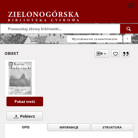
Wyszukiwanie zaawansowane
?
OBIEKT
Pokaż treść
Pobierz
OPIS
INFORMACJE
STRUKTURA