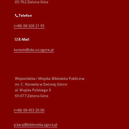
65-762 Zielona Góra
Telefon
(+48) 68 328 21 55
E-Mail
kontakt@zbc.uz.zgora.pl
Wojewódzka i Miejska Biblioteka Publiczna
im. C. Norwida w Zielonej Górze
al. Wojska Polskiego 9
65-077 Zielona Góra
(+48) 68 453 26 06
p.karp@biblioteka.zgora.pl