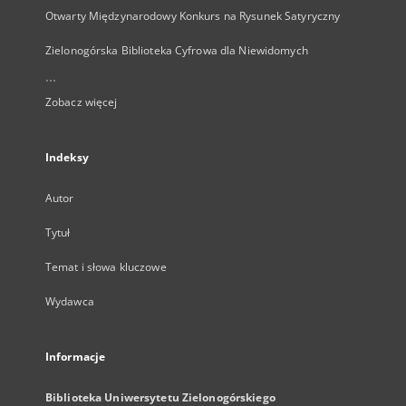
Otwarty Międzynarodowy Konkurs na Rysunek Satyryczny
Zielonogórska Biblioteka Cyfrowa dla Niewidomych
...
Zobacz więcej
Indeksy
Autor
Tytuł
Temat i słowa kluczowe
Wydawca
Informacje
Biblioteka Uniwersytetu Zielonogórskiego