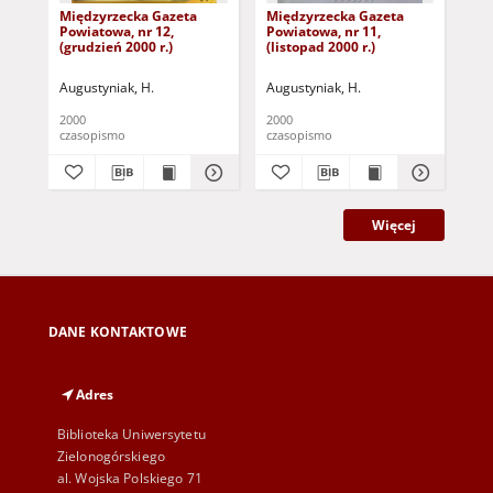
Międzyrzecka Gazeta
Międzyrzecka Gazeta
Mi
Powiatowa, nr 12,
Powiatowa, nr 11,
Pow
(grudzień 2000 r.)
(listopad 2000 r.)
(pa
Augustyniak, H.
Augustyniak, H.
Aug
2000
2000
200
czasopismo
czasopismo
cza
Więcej
DANE KONTAKTOWE
Adres
Biblioteka Uniwersytetu
Zielonogórskiego
al. Wojska Polskiego 71