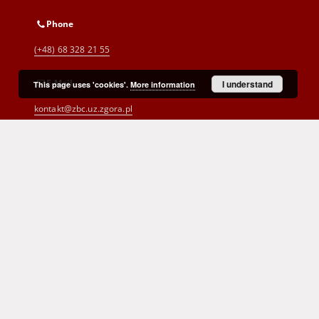
Phone
(+48) 68 328 21 55
E-Mail
I understand
This page uses 'cookies'.
More information
kontakt@zbc.uz.zgora.pl
Cyprian Norwid Voivodeship and
City Public Library
al. Wojska Polskiego 9
65-077 Zielona Góra
(+48) 68 453 26 06
p.karp@biblioteka.zgora.pl