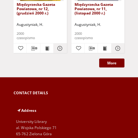
Międzyrzecka Gazeta
Międzyrzecka Gazeta
Mi
Powiatowa, nr 12,
Powiatowa, nr 11,
Pow
(grudzień 2000 r.)
(listopad 2000 r.)
(pa
Augustyniak, H.
Augustyniak, H.
Aug
2000
2000
200
czasopismo
czasopismo
cza
More
CONTACT DETAILS
Address
University Library
al. Wojska Polskiego 71
65-762 Zielona Góra