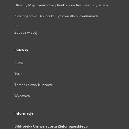
Otwarty Międzynarodowy Konkurs na Rysunek Satyryczny
Zielonogórska Biblioteka Cyfrowa dla Niewidomych
...
Zobacz więcej
Indeksy
Autor
Tytuł
Temat i słowa kluczowe
Wydawca
Informacje
Biblioteka Uniwersytetu Zielonogórskiego