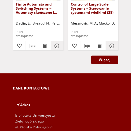
Finite Automata and
Control of Large Scale
Iro
Switching Systems =
Systems = Sterowanie
Rol
Automaty skończone i
systemami wielkimi (28)
St
układy przełączające (27)
met
Daclin, E.
Breaud, N.
Perrin, J.P.
Denouette, M.
Mesarovic, M.D.
Zander, H.J.
Macko, D.
Yakubytis,
Takahara
Kli
1969
1969
196
czasopismo
czasopismo
cza
Więcej
DANE KONTAKTOWE
Adres
Biblioteka Uniwersytetu
Zielonogórskiego
al. Wojska Polskiego 71