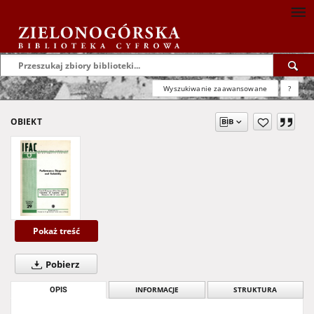
Wyszukiwanie zaawansowane
?
OBIEKT
Pokaż treść
Pobierz
OPIS
INFORMACJE
STRUKTURA