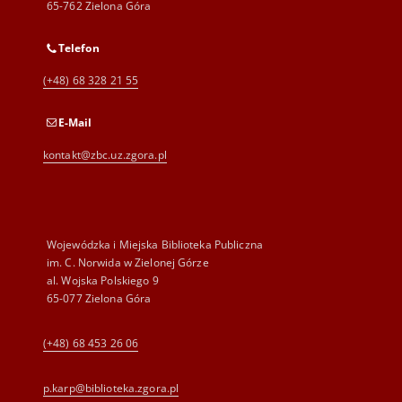
65-762 Zielona Góra
Telefon
(+48) 68 328 21 55
E-Mail
kontakt@zbc.uz.zgora.pl
Wojewódzka i Miejska Biblioteka Publiczna
im. C. Norwida w Zielonej Górze
al. Wojska Polskiego 9
65-077 Zielona Góra
(+48) 68 453 26 06
p.karp@biblioteka.zgora.pl