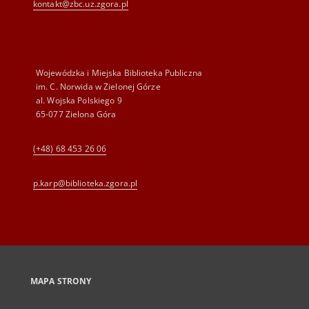
kontakt@zbc.uz.zgora.pl
Wojewódzka i Miejska Biblioteka Publiczna
im. C. Norwida w Zielonej Górze
al. Wojska Polskiego 9
65-077 Zielona Góra
(+48) 68 453 26 06
p.karp@biblioteka.zgora.pl
MAPA STRONY