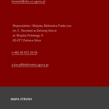
kontakt@zbc.uz.zgora.pl
Wojewódzka i Miejska Biblioteka Publiczna
im. C. Norwida w Zielonej Górze
al. Wojska Polskiego 9
65-077 Zielona Góra
(+48) 68 453 26 06
p.karp@biblioteka.zgora.pl
MAPA STRONY