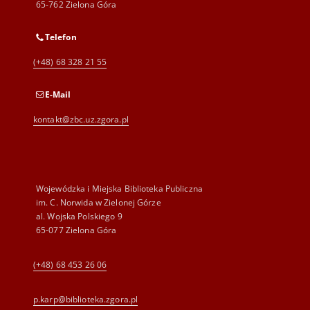
65-762 Zielona Góra
Telefon
(+48) 68 328 21 55
E-Mail
kontakt@zbc.uz.zgora.pl
Wojewódzka i Miejska Biblioteka Publiczna
im. C. Norwida w Zielonej Górze
al. Wojska Polskiego 9
65-077 Zielona Góra
(+48) 68 453 26 06
p.karp@biblioteka.zgora.pl