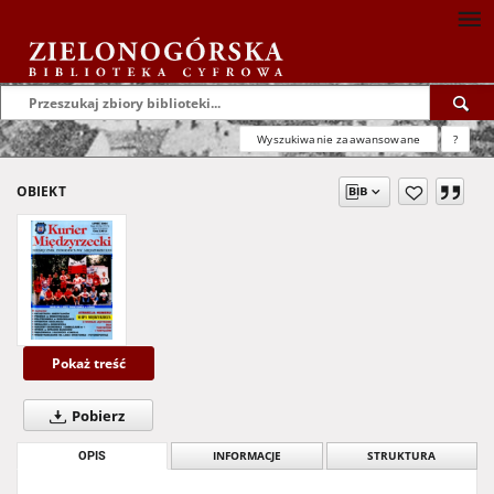
Wyszukiwanie zaawansowane
?
OBIEKT
Pokaż treść
Pobierz
OPIS
INFORMACJE
STRUKTURA