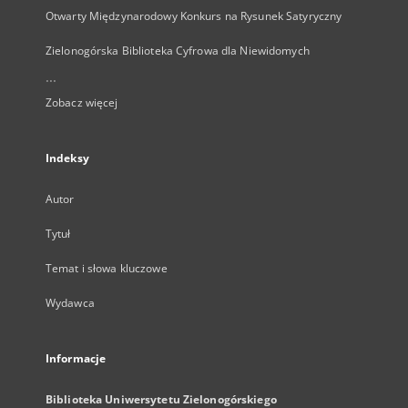
Otwarty Międzynarodowy Konkurs na Rysunek Satyryczny
Zielonogórska Biblioteka Cyfrowa dla Niewidomych
...
Zobacz więcej
Indeksy
Autor
Tytuł
Temat i słowa kluczowe
Wydawca
Informacje
Biblioteka Uniwersytetu Zielonogórskiego