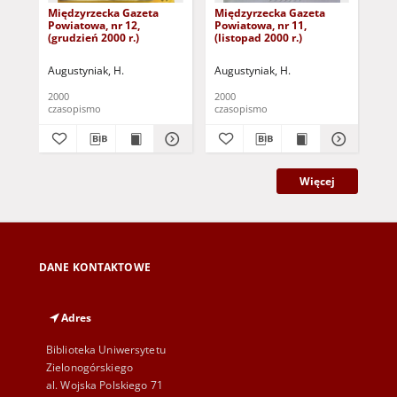
Międzyrzecka Gazeta
Międzyrzecka Gazeta
Mi
Powiatowa, nr 12,
Powiatowa, nr 11,
Pow
(grudzień 2000 r.)
(listopad 2000 r.)
(pa
Augustyniak, H.
Augustyniak, H.
Aug
2000
2000
200
czasopismo
czasopismo
cza
Więcej
DANE KONTAKTOWE
Adres
Biblioteka Uniwersytetu
Zielonogórskiego
al. Wojska Polskiego 71