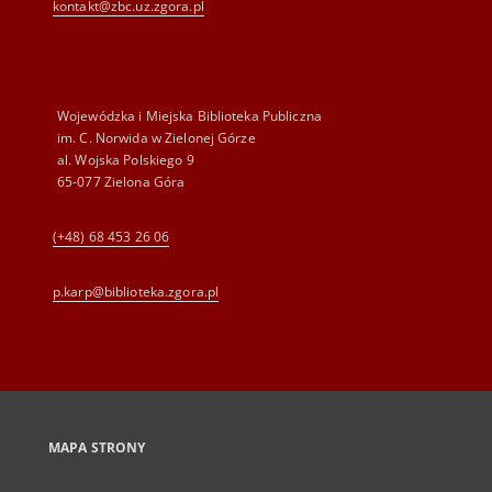
kontakt@zbc.uz.zgora.pl
Wojewódzka i Miejska Biblioteka Publiczna
im. C. Norwida w Zielonej Górze
al. Wojska Polskiego 9
65-077 Zielona Góra
(+48) 68 453 26 06
p.karp@biblioteka.zgora.pl
MAPA STRONY