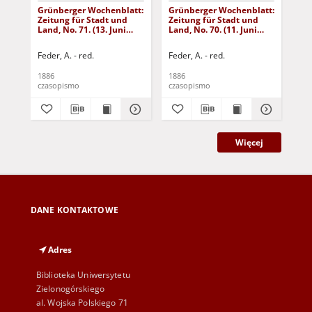
Grünberger Wochenblatt:
Grünberger Wochenblatt:
Gr
Zeitung für Stadt und
Zeitung für Stadt und
Zei
Land, No. 71. (13. Juni
Land, No. 70. (11. Juni
Lan
1886)
1886)
18
Feder, A. - red.
Feder, A. - red.
Fed
1886
1886
188
czasopismo
czasopismo
cza
Więcej
DANE KONTAKTOWE
Adres
Biblioteka Uniwersytetu
Zielonogórskiego
al. Wojska Polskiego 71