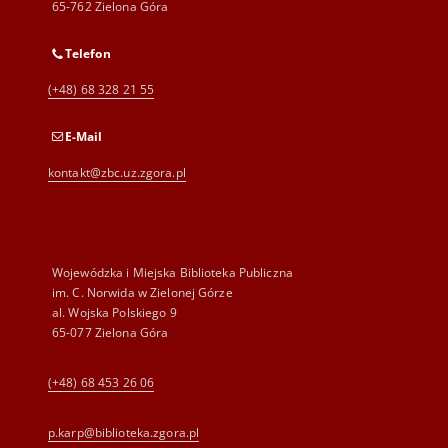
65-762 Zielona Góra
Telefon
(+48) 68 328 21 55
E-Mail
kontakt@zbc.uz.zgora.pl
Wojewódzka i Miejska Biblioteka Publiczna
im. C. Norwida w Zielonej Górze
al. Wojska Polskiego 9
65-077 Zielona Góra
(+48) 68 453 26 06
p.karp@biblioteka.zgora.pl