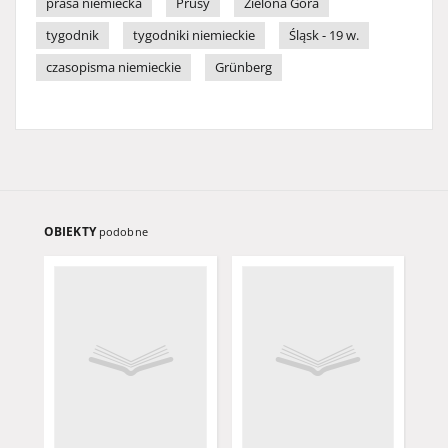
prasa niemiecka
Prusy
Zielona Góra
tygodnik
tygodniki niemieckie
Śląsk - 19 w.
czasopisma niemieckie
Grünberg
OBIEKTY
podobne