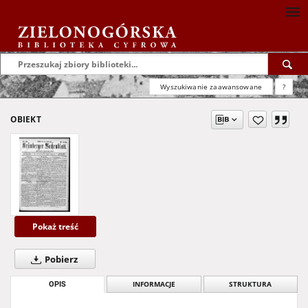
Wyszukiwanie zaawansowane
?
OBIEKT
Pokaż treść
Pobierz
OPIS
INFORMACJE
STRUKTURA