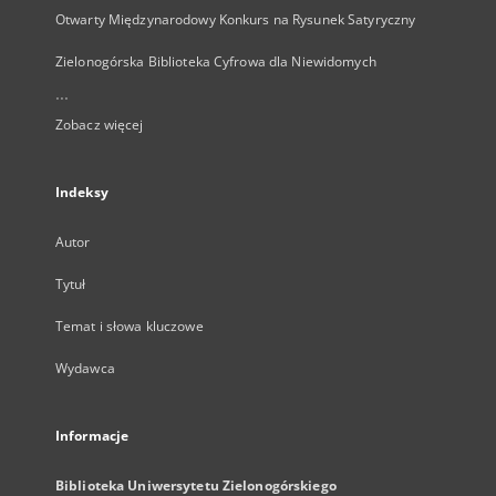
Otwarty Międzynarodowy Konkurs na Rysunek Satyryczny
Zielonogórska Biblioteka Cyfrowa dla Niewidomych
...
Zobacz więcej
Indeksy
Autor
Tytuł
Temat i słowa kluczowe
Wydawca
Informacje
Biblioteka Uniwersytetu Zielonogórskiego