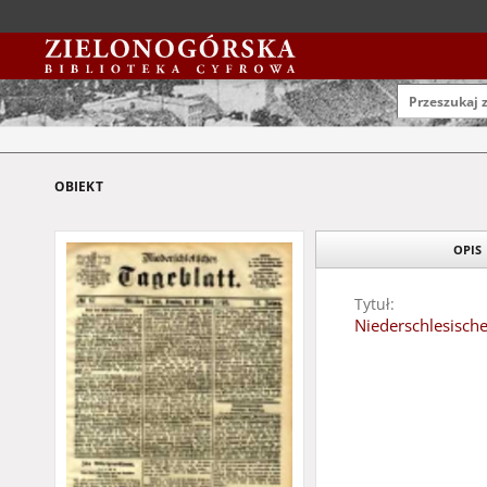
OBIEKT
OPIS
Tytuł:
Niederschlesische
Data wydania:
1893
Typ zasobu:
gazeta