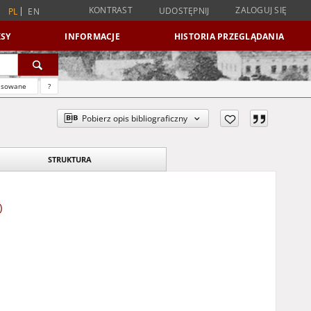
KONTRAST
ZALOGUJ SIĘ
UDOSTĘPNIJ
PL
EN
SY
INFORMACJE
HISTORIA PRZEGLĄDANIA
nsowane
?
Pobierz opis bibliograficzny
STRUKTURA
)