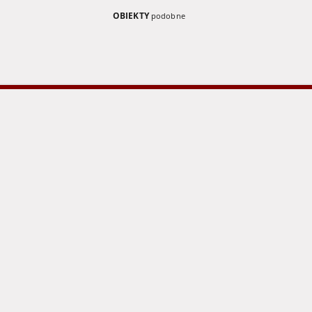
OBIEKTY
podobne
Rosya
Niederschl
Tageblatt, 
i. Schl., Di
1898)
Brandes, Georg (1842-1927)
Sarnecka, M. - tł.
1905
1898
książka
gazeta