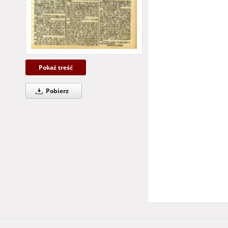
Więcej
Pokaż treść
Temat i słowa klucz
Pobierz
Grünberg
cza