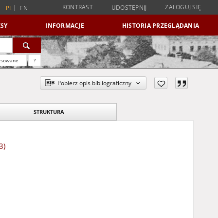
KONTRAST
ZALOGUJ SIĘ
UDOSTĘPNIJ
PL
EN
SY
INFORMACJE
HISTORIA PRZEGLĄDANIA
nsowane
?
Pobierz opis bibliograficzny
STRUKTURA
3)