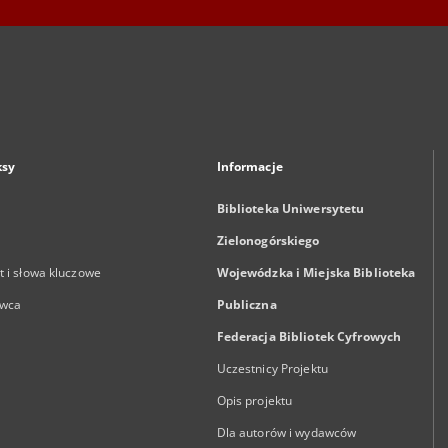
ksy
Informacje
Biblioteka Uniwersytetu
Zielonogórskiego
 i słowa kluczowe
Wojewódzka i Miejska Biblioteka
wca
Publiczna
Federacja Bibliotek Cyfrowych
Uczestnicy Projektu
Opis projektu
Dla autorów i wydawców