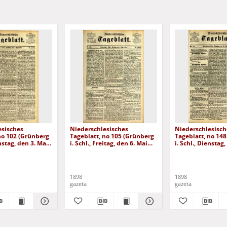
esisches
Niederschlesisches
Niederschlesisch
no 102 (Grünberg
Tageblatt, no 105 (Grünberg
Tageblatt, no 14
enstag, den 3. Mai
i. Schl., Freitag, den 6. Mai
i. Schl., Dienstag,
1898)
Juni 1898)
1898
1898
gazeta
gazeta