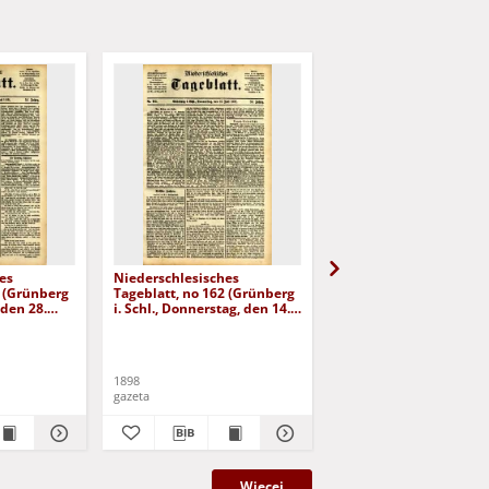
es
Niederschlesisches
Niederschlesisches
8 (Grünberg
Tageblatt, no 162 (Grünberg
Tageblatt, no 179 (Grü
 den 28.
i. Schl., Donnerstag, den 14.
i. Schl., Mittwoch, den 3
Juli 1898)
August 1898)
1898
1898
gazeta
gazeta
Więcej