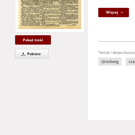
Więcej
Pokaż treść
Temat i słowa klucz
Pobierz
Grünberg
cza