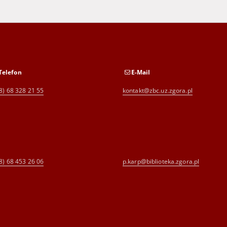
Telefon
E-Mail
8) 68 328 21 55
kontakt@zbc.uz.zgora.pl
8) 68 453 26 06
p.karp@biblioteka.zgora.pl