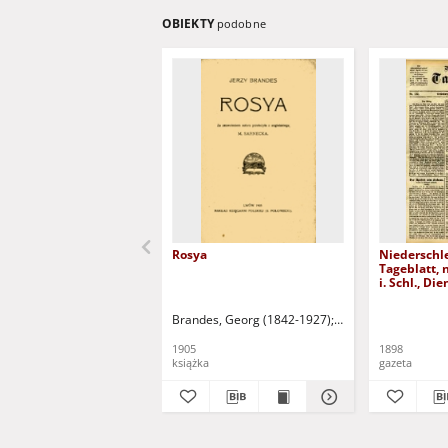
OBIEKTY
podobne
Rosya
Niederschl
Tageblatt, 
i. Schl., Di
1898)
Brandes, Georg (1842-1927)
Sarnecka, M. - tł.
1905
1898
książka
gazeta