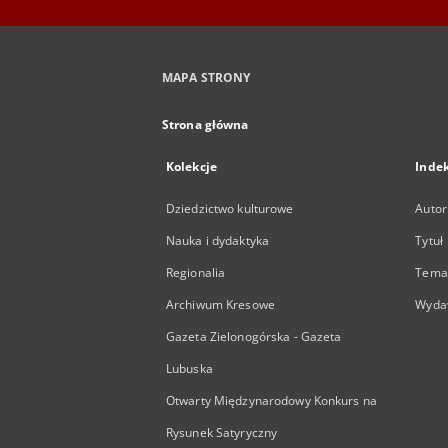
MAPA STRONY
Strona główna
Kolekcje
Inde
Dziedzictwo kulturowe
Autor
Nauka i dydaktyka
Tytuł
Regionalia
Temat
Archiwum Kresowe
Wyda
Gazeta Zielonogórska - Gazeta
Lubuska
Otwarty Międzynarodowy Konkurs na
Rysunek Satyryczny