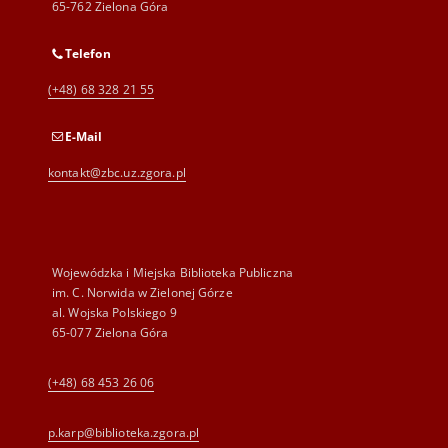
65-762 Zielona Góra
Telefon
(+48) 68 328 21 55
E-Mail
kontakt@zbc.uz.zgora.pl
Wojewódzka i Miejska Biblioteka Publiczna
im. C. Norwida w Zielonej Górze
al. Wojska Polskiego 9
65-077 Zielona Góra
(+48) 68 453 26 06
p.karp@biblioteka.zgora.pl