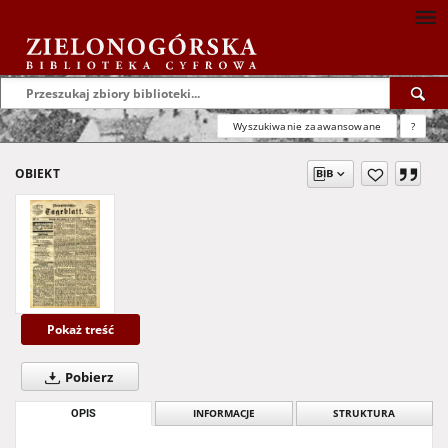
Wyszukiwanie zaawansowane
?
OBIEKT
Pokaż treść
Pobierz
OPIS
INFORMACJE
STRUKTURA