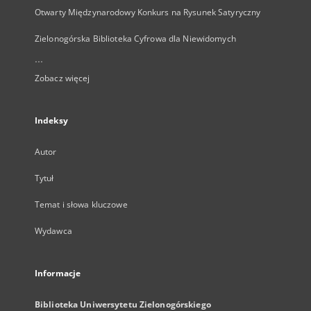
Otwarty Międzynarodowy Konkurs na Rysunek Satyryczny
Zielonogórska Biblioteka Cyfrowa dla Niewidomych
...
Zobacz więcej
Indeksy
Autor
Tytuł
Temat i słowa kluczowe
Wydawca
Informacje
Biblioteka Uniwersytetu Zielonogórskiego