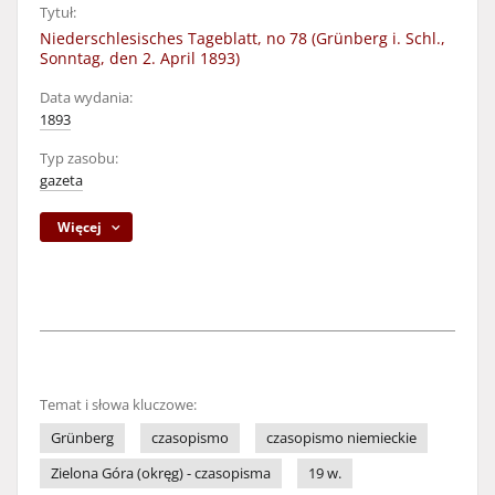
Tytuł:
Niederschlesisches Tageblatt, no 78 (Grünberg i. Schl.,
Sonntag, den 2. April 1893)
Data wydania:
1893
Typ zasobu:
gazeta
Więcej
Temat i słowa kluczowe:
Grünberg
czasopismo
czasopismo niemieckie
Zielona Góra (okręg) - czasopisma
19 w.