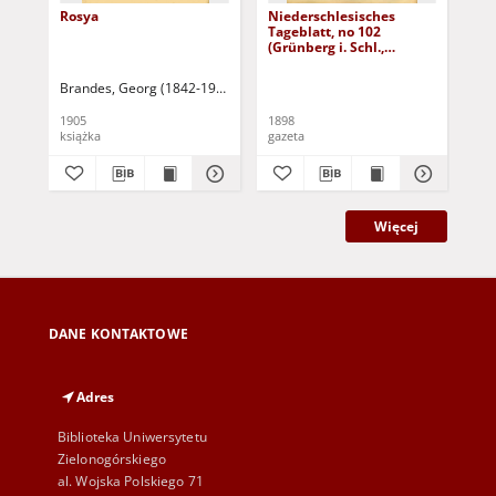
Rosya
Niederschlesisches
Ni
Tageblatt, no 102
Tag
(Grünberg i. Schl.,
(Gr
Dienstag, den 3. Mai
Fre
1898)
Brandes, Georg (1842-1927)
Sarnecka, M. - tł.
1905
1898
189
książka
gazeta
gaz
Więcej
DANE KONTAKTOWE
Adres
Biblioteka Uniwersytetu
Zielonogórskiego
al. Wojska Polskiego 71