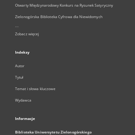
Otwarty Międzynarodowy Konkurs na Rysunek Satyryczny
Zielonogórska Biblioteka Cyfrowa dla Niewidomych
...
Zobacz więcej
Indeksy
Autor
Tytuł
Temat i słowa kluczowe
Wydawca
Informacje
Biblioteka Uniwersytetu Zielonogórskiego