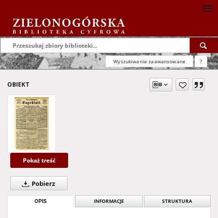
Wyszukiwanie zaawansowane
?
OBIEKT
Pokaż treść
Pobierz
OPIS
INFORMACJE
STRUKTURA