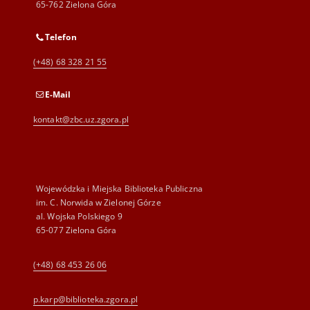
65-762 Zielona Góra
Telefon
(+48) 68 328 21 55
E-Mail
kontakt@zbc.uz.zgora.pl
Wojewódzka i Miejska Biblioteka Publiczna
im. C. Norwida w Zielonej Górze
al. Wojska Polskiego 9
65-077 Zielona Góra
(+48) 68 453 26 06
p.karp@biblioteka.zgora.pl