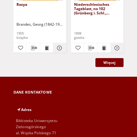
Rosya
Niederschlesisches
Ni
Tageblatt, no 102
Tag
(Grünberg i. Schl.,
(Gr
Dienstag, den 3. Mai
Fre
1898)
Brandes, Georg (1842-1927)
Sarnecka, M. - tł.
1905
1898
189
książka
gazeta
gaz
Więcej
DANE KONTAKTOWE
Adres
Biblioteka Uniwersytetu
Zielonogórskiego
al. Wojska Polskiego 71