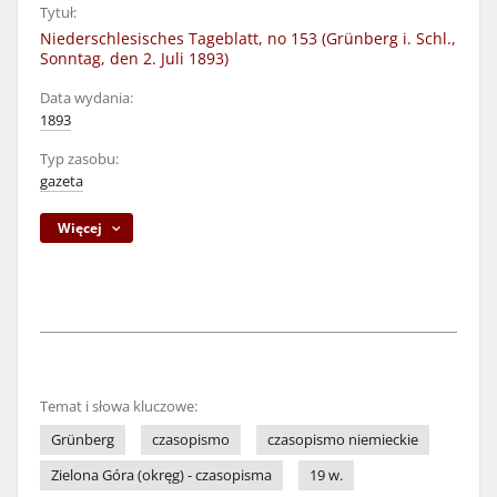
Tytuł:
Niederschlesisches Tageblatt, no 153 (Grünberg i. Schl.,
Sonntag, den 2. Juli 1893)
Data wydania:
1893
Typ zasobu:
gazeta
Więcej
Temat i słowa kluczowe:
Grünberg
czasopismo
czasopismo niemieckie
Zielona Góra (okręg) - czasopisma
19 w.