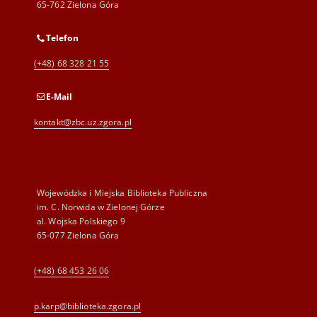
65-762 Zielona Góra
Telefon
(+48) 68 328 21 55
E-Mail
kontakt@zbc.uz.zgora.pl
Wojewódzka i Miejska Biblioteka Publiczna
im. C. Norwida w Zielonej Górze
al. Wojska Polskiego 9
65-077 Zielona Góra
(+48) 68 453 26 06
p.karp@biblioteka.zgora.pl