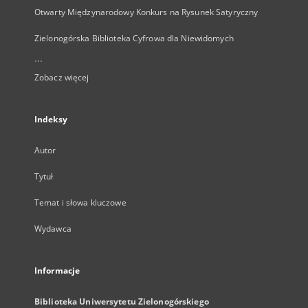
Otwarty Międzynarodowy Konkurs na Rysunek Satyryczny
Zielonogórska Biblioteka Cyfrowa dla Niewidomych
...
Zobacz więcej
Indeksy
Autor
Tytuł
Temat i słowa kluczowe
Wydawca
Informacje
Biblioteka Uniwersytetu Zielonogórskiego