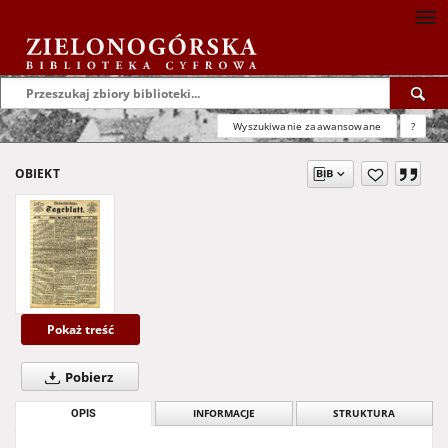
Wyszukiwanie zaawansowane
?
OBIEKT
Pokaż treść
Pobierz
OPIS
INFORMACJE
STRUKTURA