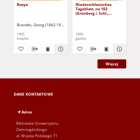
Rosya
Niederschlesisches
Ni
Tageblatt, no 102
Tag
(Grünberg i. Schl.,
(Gr
Dienstag, den 3. Mai
Fre
1898)
Brandes, Georg (1842-1927)
Sarnecka, M. - tł.
1905
1898
189
książka
gazeta
gaz
Więcej
DANE KONTAKTOWE
Adres
Biblioteka Uniwersytetu
Zielonogórskiego
al. Wojska Polskiego 71