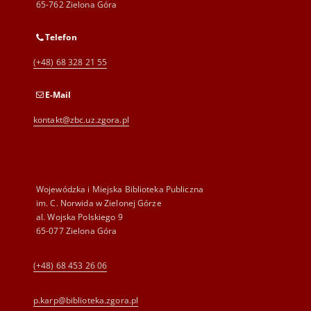
65-762 Zielona Góra
Telefon
(+48) 68 328 21 55
E-Mail
kontakt@zbc.uz.zgora.pl
Wojewódzka i Miejska Biblioteka Publiczna
im. C. Norwida w Zielonej Górze
al. Wojska Polskiego 9
65-077 Zielona Góra
(+48) 68 453 26 06
p.karp@biblioteka.zgora.pl