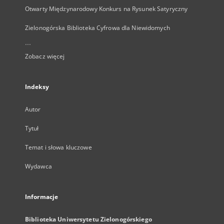
Otwarty Międzynarodowy Konkurs na Rysunek Satyryczny
Zielonogórska Biblioteka Cyfrowa dla Niewidomych
...
Zobacz więcej
Indeksy
Autor
Tytuł
Temat i słowa kluczowe
Wydawca
Informacje
Biblioteka Uniwersytetu Zielonogórskiego