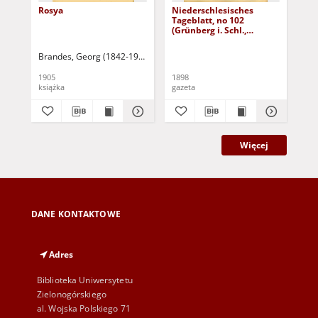
Rosya
Niederschlesisches
Ni
Tageblatt, no 102
Tag
(Grünberg i. Schl.,
(Gr
Dienstag, den 3. Mai
Fre
1898)
Brandes, Georg (1842-1927)
Sarnecka, M. - tł.
1905
1898
189
książka
gazeta
gaz
Więcej
DANE KONTAKTOWE
Adres
Biblioteka Uniwersytetu
Zielonogórskiego
al. Wojska Polskiego 71