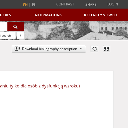
CONTRAST
LOGIN
SHARE
EN
PL
NDEXES
INFORMATIONS
RECENTLY VIEWED
 search
?
Download bibliography description
iu tylko dla osób z dysfunkcją wzroku)