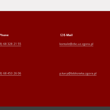
Phone
E-Mail
8) 68 328 21 55
kontakt@zbc.uz.zgora.pl
8) 68 453 26 06
p.karp@biblioteka.zgora.pl