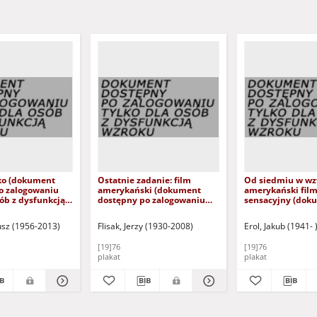
cko (dokument
Ostatnie zadanie: film
Od siedmiu w wz
o zalogowaniu
amerykański (dokument
amerykański fil
sób z dysfunkcją
dostępny po zalogowaniu
sensacyjny (dok
tylko dla osób z dysfunkcją
dostępny po zal
wzroku)
tylko dla osób z 
usz (1956-2013)
Flisak, Jerzy (1930-2008)
Erol, Jakub (1941- 
wzroku)
[19]76
[19]76
plakat
plakat