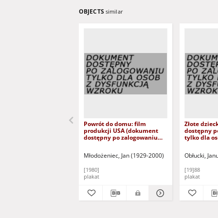
OBJECTS
similar
Powrót do domu: film
Złote dzie
produkcji USA (dokument
dostępny p
dostępny po zalogowaniu
tylko dla o
tylko dla osób z dysfunkcją
wzroku)
wzroku)
Młodożeniec, Jan (1929-2000)
Obłucki, Jan
[1980]
[19]88
plakat
plakat