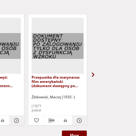
wyż:
Przepustka dla marynarza:
Niebieskie kołnierzyki:
m
film amerykański
produkcji amerykański
ument
(dokument dostępny po
ogowaniu
zalogowaniu tylko dla osób z
dysfunkcją
dysfunkcją wzroku)
)
Żbikowski, Maciej (1935 -)
Andreev, Dana (1951 -)
[19]77
[19]79
plakat
plakat
More