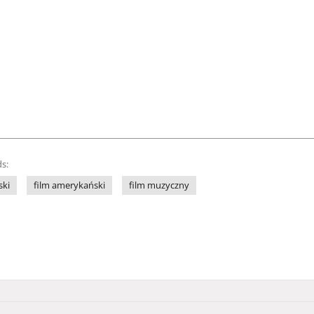
s:
ski
film amerykański
film muzyczny