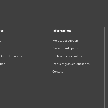
xes
Informations
or
Project description
Project Participants
ct and Keywords
Technical information
sher
Frequently asked questions
Contact