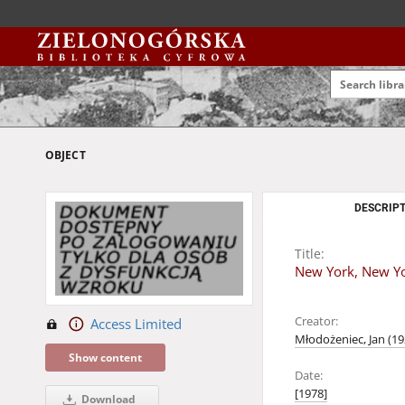
OBJECT
DESCRIPT
Title:
New York, New Yo
Creator:
Access Limited
Młodożeniec, Jan (1
Show content
Date:
[1978]
Download