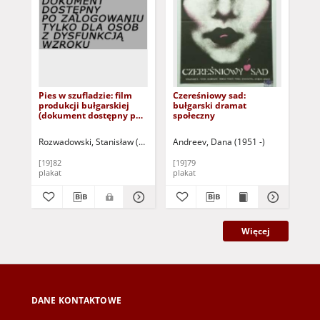
Pies w szufladzie: film
Czereśniowy sad:
Zab
produkcji bułgarskiej
bułgarski dramat
buł
(dokument dostępny po
społeczny
zalogowaniu tylko dla
osób z dysfunkcją
Rozwadowski, Stanisław (1923-1996)
Andreev, Dana (1951 -)
Neu
wzroku)
[19]82
[19]79
[19
plakat
plakat
pla
Więcej
DANE KONTAKTOWE