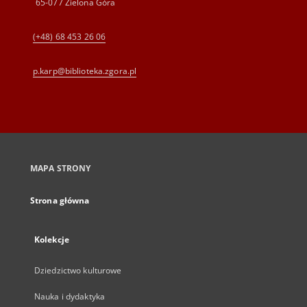
65-077 Zielona Góra
(+48) 68 453 26 06
p.karp@biblioteka.zgora.pl
MAPA STRONY
Strona główna
Kolekcje
Dziedzictwo kulturowe
Nauka i dydaktyka