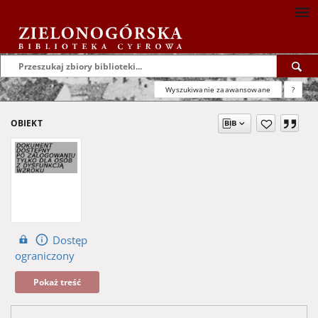
Wyszukiwanie zaawansowane
?
OBIEKT
Dostęp
ograniczony
Pokaż treść