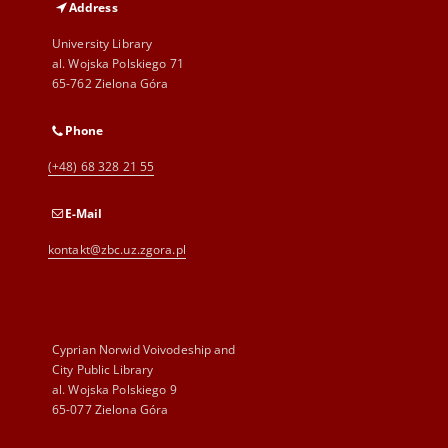
Address
University Library
al. Wojska Polskiego 71
65-762 Zielona Góra
Phone
(+48) 68 328 21 55
E-Mail
kontakt@zbc.uz.zgora.pl
Cyprian Norwid Voivodeship and
City Public Library
al. Wojska Polskiego 9
65-077 Zielona Góra