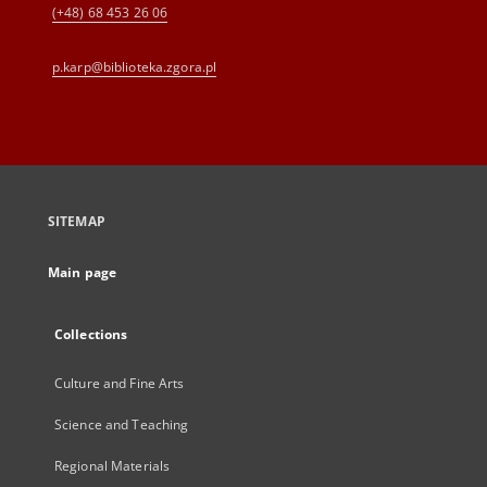
(+48) 68 453 26 06
p.karp@biblioteka.zgora.pl
SITEMAP
Main page
Collections
Culture and Fine Arts
Science and Teaching
Regional Materials