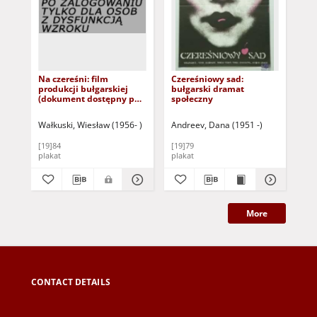
Na czereśni: film
Czereśniowy sad:
Zab
produkcji bułgarskiej
bułgarski dramat
buł
(dokument dostępny po
społeczny
zalogowaniu tylko dla
osób z dysfunkcją
Wałkuski, Wiesław (1956- )
Andreev, Dana (1951 -)
Neu
wzroku)
[19]84
[19]79
[19
plakat
plakat
pla
More
CONTACT DETAILS