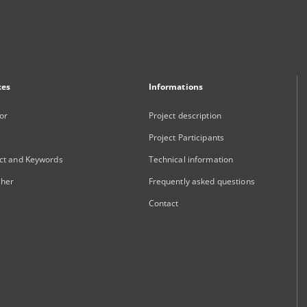
xes
Informations
or
Project description
Project Participants
ct and Keywords
Technical information
sher
Frequently asked questions
Contact