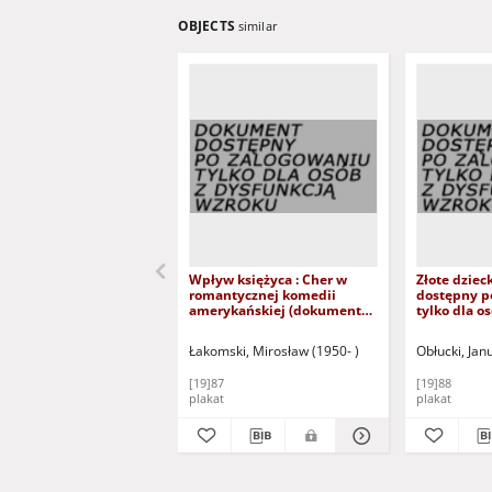
OBJECTS
similar
Wpływ księżyca : Cher w
Złote dzie
romantycznej komedii
dostępny p
amerykańskiej (dokument
tylko dla o
dostępny po zalogowaniu
wzroku)
tylko dla osób z dysfunkcją
Łakomski, Mirosław (1950- )
Obłucki, Jan
wzroku)
[19]87
[19]88
plakat
plakat