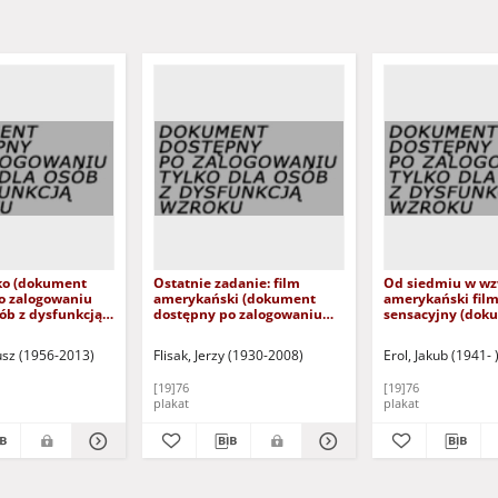
cko (dokument
Ostatnie zadanie: film
Od siedmiu w wz
o zalogowaniu
amerykański (dokument
amerykański fil
sób z dysfunkcją
dostępny po zalogowaniu
sensacyjny (dok
tylko dla osób z dysfunkcją
dostępny po zal
wzroku)
tylko dla osób z 
usz (1956-2013)
Flisak, Jerzy (1930-2008)
Erol, Jakub (1941- 
wzroku)
[19]76
[19]76
plakat
plakat