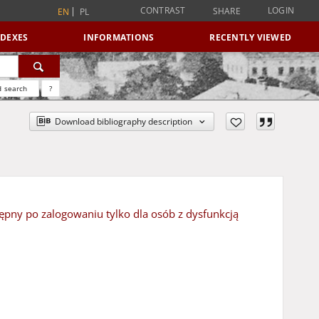
CONTRAST
LOGIN
SHARE
EN
PL
NDEXES
INFORMATIONS
RECENTLY VIEWED
 search
?
Download bibliography description
ępny po zalogowaniu tylko dla osób z dysfunkcją