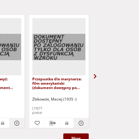
wyż:
Przepustka dla marynarza:
Niebieskie kołnierzyki:
m
film amerykański
produkcji amerykański
ument
(dokument dostępny po
ogowaniu
zalogowaniu tylko dla osób z
dysfunkcją
dysfunkcją wzroku)
)
Żbikowski, Maciej (1935 -)
Andreev, Dana (1951 -)
[19]77
[19]79
plakat
plakat
More