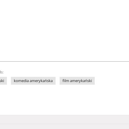
s:
ski
komedia amerykańska
film amerykański