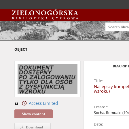
OBJECT
DESCRIPT
Title:
Najlepszy kumpel
wzroku)
Access Limited
Creator:
Socha, Romuald (194
Show content
Date:
Download