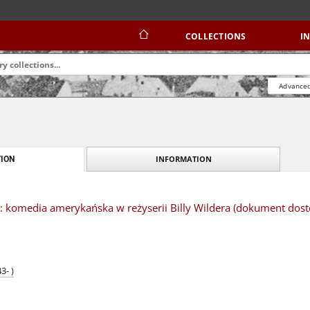
COLLECTIONS
I
Advanced
INFORMATION
ION
: komedia amerykańska w reżyserii Billy Wildera (dokument dost
3- )