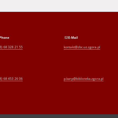
Phone
E-Mail
8) 68 328 21 55
kontakt@zbc.uz.zgora.pl
8) 68 453 26 06
p.karp@biblioteka.zgora.pl