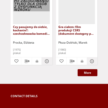
Czy pasujemy do siebie,
Gra ciałem: film
Gd
kochanie?:
produkcji CSRS
dz
czechosłowacka komedia
(dokument dostępny po
do
filmowa (dokument
zalogowaniu tylko dla
tyl
dostępny po zalogowaniu
osób z dysfunkcją
dy
Procka, Elżbieta
Płoza-Doliński, Marek
Soc
tylko dla osób z
wzroku)
dysfunkcją wzroku)
[1975]
[1980]
[19
plakat
plakat
pla
More
CONTACT DETAILS