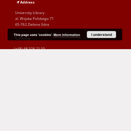
Address
University Library
al. Wojska Polskiego 71
65-762 Zielona Góra
I understand
This page uses 'cookies'.
More information
Phone
(+48) 68 328 21 55
E-Mail
kontakt@zbc.uz.zgora.pl
Cyprian Norwid Voivodeship and
City Public Library
al. Wojska Polskiego 9
65-077 Zielona Góra