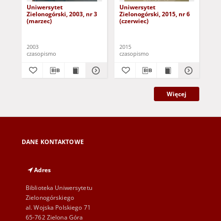
Uniwersytet
Uniwersytet
Un
Zielonogórski, 2003, nr 3
Zielonogórski, 2015, nr 6
Zie
(marzec)
(czerwiec)
(pa
2003
2015
201
czasopismo
czasopismo
cza
Więcej
DANE KONTAKTOWE
Adres
Biblioteka Uniwersytetu
Zielonogórskiego
al. Wojska Polskiego 71
65-762 Zielona Góra