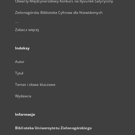
Otwarty Międzynarodowy Konkurs na Rysunek Satyryczny
Zielonogórska Biblioteka Cyfrowa dla Niewidomych
...
Zobacz więcej
Indeksy
Autor
Tytuł
Temat i słowa kluczowe
Wydawca
Informacje
Biblioteka Uniwersytetu Zielonogórskiego