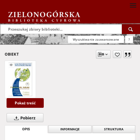
Wyszukiwanie zaawansowane
?
OBIEKT
Pokaż treść
Pobierz
OPIS
INFORMACJE
STRUKTURA