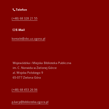
Telefon
(+48) 68 328 21 55
E-Mail
kontakt@zbc.uz.zgora.pl
Wojewódzka i Miejska Biblioteka Publiczna
im. C. Norwida w Zielonej Górze
al. Wojska Polskiego 9
65-077 Zielona Góra
(+48) 68 453 26 06
p.karp@biblioteka.zgora.pl