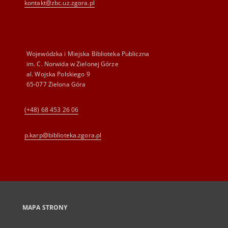
kontakt@zbc.uz.zgora.pl
Wojewódzka i Miejska Biblioteka Publiczna
im. C. Norwida w Zielonej Górze
al. Wojska Polskiego 9
65-077 Zielona Góra
(+48) 68 453 26 06
p.karp@biblioteka.zgora.pl
MAPA STRONY