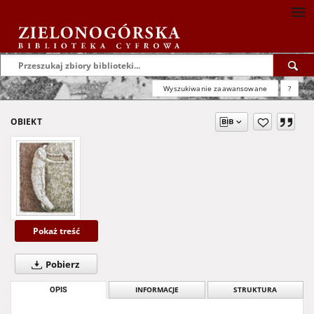
Wyszukiwanie zaawansowane
?
OBIEKT
Pokaż treść
Pobierz
OPIS
INFORMACJE
STRUKTURA