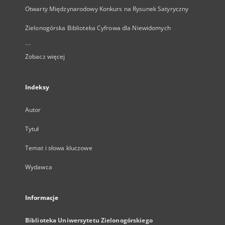
Otwarty Międzynarodowy Konkurs na Rysunek Satyryczny
Zielonogórska Biblioteka Cyfrowa dla Niewidomych
...
Zobacz więcej
Indeksy
Autor
Tytuł
Temat i słowa kluczowe
Wydawca
Informacje
Biblioteka Uniwersytetu Zielonogórskiego