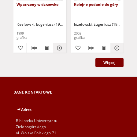
Wpatrzony w dzrzewko
Kolejne podanie do góry
Cza
zi
Józefowski, Eugeniusz (1956- )
Józefowski, Eugeniusz (1956- )
Józ
1999
2002
200
grafika
grafika
gra
Więcej
DANE KONTAKTOWE
Adres
Biblioteka Uniwersytetu
Zielonogórskiego
al. Wojska Polskiego 71