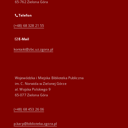
65-762 Zielona Góra
Telefon
(+48) 68 328 21 55
E-Mail
kontakt@zbc.uz.zgora.pl
Wojewódzka i Miejska Biblioteka Publiczna
im. C. Norwida w Zielonej Górze
al. Wojska Polskiego 9
65-077 Zielona Góra
(+48) 68 453 26 06
p.karp@biblioteka.zgora.pl