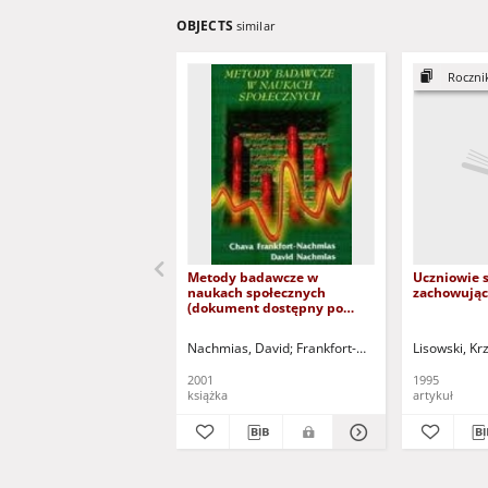
OBJECTS
similar
Roczni
Metody badawcze w
Uczniowie s
naukach społecznych
zachowując
(dokument dostępny po
zalogowaniu tylko dla osób z
dysfunkcją wzroku)
Nachmias, David
Frankfort-Nachmias, Chava
Lisowski, Kr
Hor
2001
1995
książka
artykuł