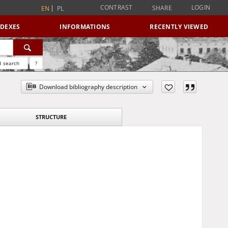
CONTRAST
LOGIN
SHARE
EN
PL
NDEXES
INFORMATIONS
RECENTLY VIEWED
 search
?
Download bibliography description
STRUCTURE