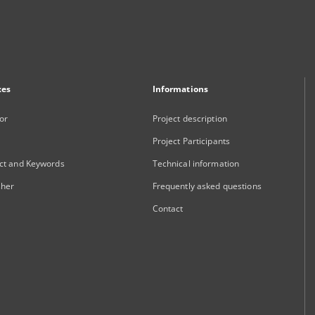
xes
Informations
or
Project description
Project Participants
ct and Keywords
Technical information
sher
Frequently asked questions
Contact