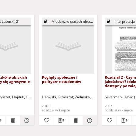
k Lubuski, 21
Młodzież w czasach nieufności
Interpretacja 
zkół słubickich
Poglądy społeczne i
Rozdział 2 - Czy
y się agresywnie
polityczne studentów
jakościowe? (do
dostępny po zal
tylko dla osób z 
wzroku)
zysztof
nowska, Elżbieta (1952 -) - tł.
Hajduk, Edward (1932-2015)
Lisowski, Krzysztof
Zielińska, Maria - red.
Silverman, David (
Szaban, Dorot
2016
2007
rozdział w książce
rozdział w książce