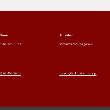
Phone
E-Mail
8) 68 328 21 55
kontakt@zbc.uz.zgora.pl
8) 68 453 26 06
p.karp@biblioteka.zgora.pl