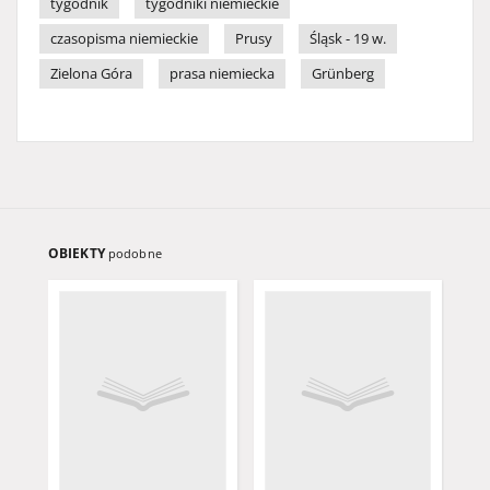
tygodnik
tygodniki niemieckie
czasopisma niemieckie
Prusy
Śląsk - 19 w.
Zielona Góra
prasa niemiecka
Grünberg
OBIEKTY
podobne