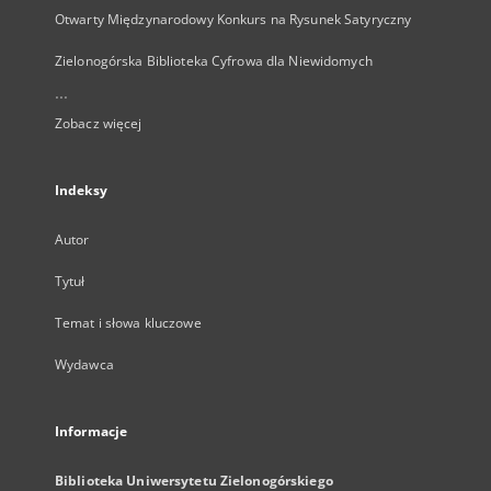
Otwarty Międzynarodowy Konkurs na Rysunek Satyryczny
Zielonogórska Biblioteka Cyfrowa dla Niewidomych
...
Zobacz więcej
Indeksy
Autor
Tytuł
Temat i słowa kluczowe
Wydawca
Informacje
Biblioteka Uniwersytetu Zielonogórskiego