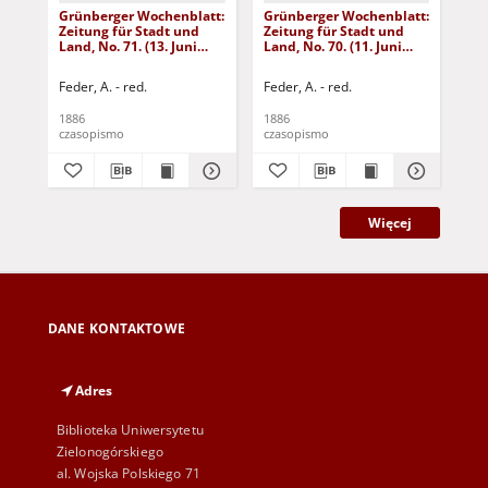
Grünberger Wochenblatt:
Grünberger Wochenblatt:
Gr
Zeitung für Stadt und
Zeitung für Stadt und
Zei
Land, No. 71. (13. Juni
Land, No. 70. (11. Juni
Lan
1886)
1886)
18
Feder, A. - red.
Feder, A. - red.
Fed
1886
1886
188
czasopismo
czasopismo
cza
Więcej
DANE KONTAKTOWE
Adres
Biblioteka Uniwersytetu
Zielonogórskiego
al. Wojska Polskiego 71