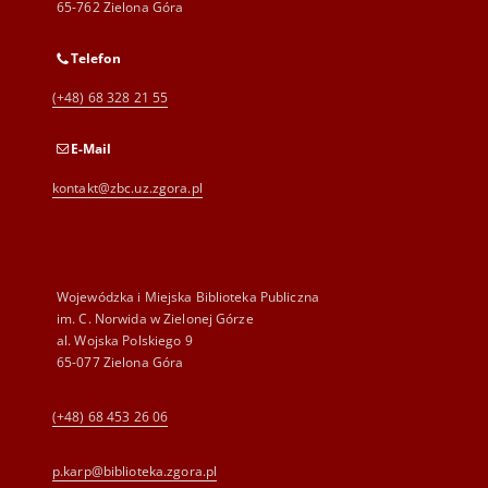
65-762 Zielona Góra
Telefon
(+48) 68 328 21 55
E-Mail
kontakt@zbc.uz.zgora.pl
Wojewódzka i Miejska Biblioteka Publiczna
im. C. Norwida w Zielonej Górze
al. Wojska Polskiego 9
65-077 Zielona Góra
(+48) 68 453 26 06
p.karp@biblioteka.zgora.pl