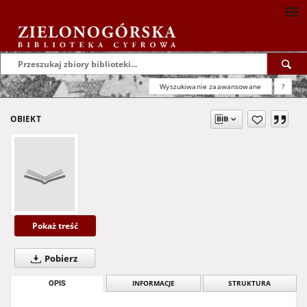
Wyszukiwanie zaawansowane
?
OBIEKT
Pokaż treść
Pobierz
OPIS
INFORMACJE
STRUKTURA