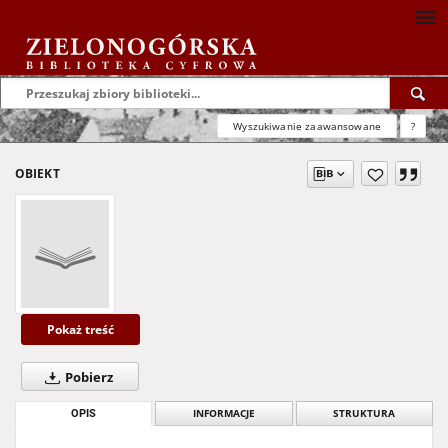
Wyszukiwanie zaawansowane
?
OBIEKT
Pokaż treść
Pobierz
OPIS
INFORMACJE
STRUKTURA