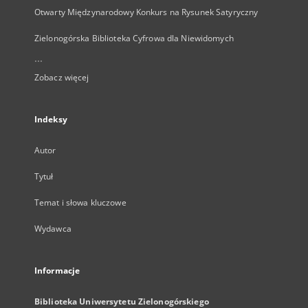
Otwarty Międzynarodowy Konkurs na Rysunek Satyryczny
Zielonogórska Biblioteka Cyfrowa dla Niewidomych
...
Zobacz więcej
Indeksy
Autor
Tytuł
Temat i słowa kluczowe
Wydawca
Informacje
Biblioteka Uniwersytetu Zielonogórskiego