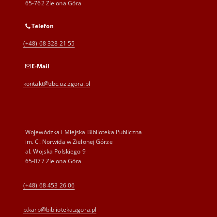
65-762 Zielona Góra
Telefon
(+48) 68 328 21 55
E-Mail
kontakt@zbc.uz.zgora.pl
Wojewódzka i Miejska Biblioteka Publiczna
im. C. Norwida w Zielonej Górze
al. Wojska Polskiego 9
65-077 Zielona Góra
(+48) 68 453 26 06
p.karp@biblioteka.zgora.pl