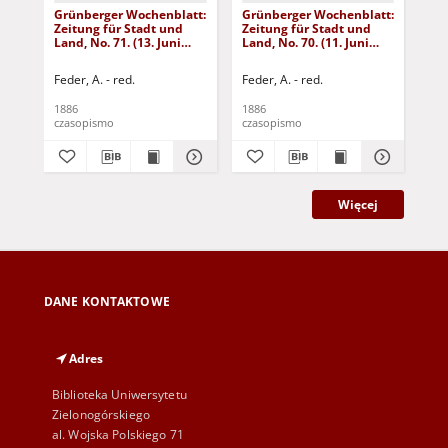
Grünberger Wochenblatt:
Grünberger Wochenblatt:
Gr
Zeitung für Stadt und
Zeitung für Stadt und
Zei
Land, No. 71. (13. Juni
Land, No. 70. (11. Juni
Lan
1886)
1886)
18
Feder, A. - red.
Feder, A. - red.
Fed
1886
1886
188
czasopismo
czasopismo
cza
Więcej
DANE KONTAKTOWE
Adres
Biblioteka Uniwersytetu
Zielonogórskiego
al. Wojska Polskiego 71