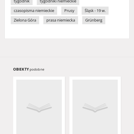
tygodnik
tygodniki niemieckie
czasopisma niemieckie
Prusy
Śląsk - 19 w.
Zielona Góra
prasa niemiecka
Grünberg
OBIEKTY
podobne